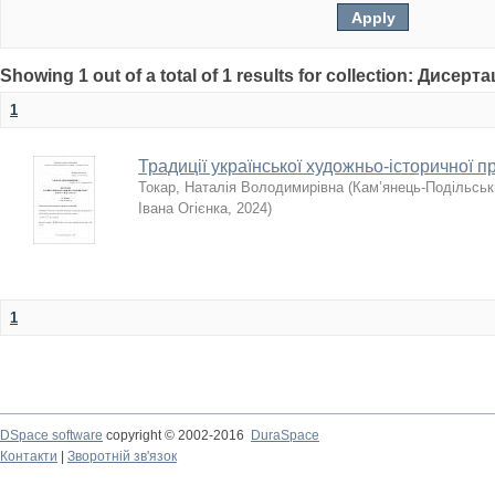
Showing 1 out of a total of 1 results for collection: Дисерта
1
Традиції української художньо-історичної п
Токар, Наталія Володимирівна
(
Кам’янець-Подільськи
Івана Огієнка
,
2024
)
1
DSpace software
copyright © 2002-2016
DuraSpace
Контакти
|
Зворотній зв'язок