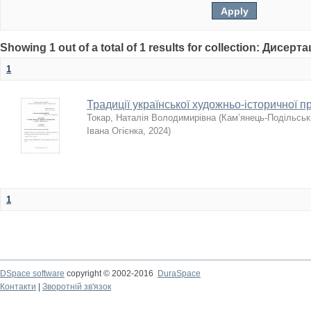
Showing 1 out of a total of 1 results for collection: Дисерта
1
Традиції української художньо-історичної п
Токар, Наталія Володимирівна
(
Кам’янець-Подільськи
Івана Огієнка
,
2024
)
1
DSpace software
copyright © 2002-2016
DuraSpace
Контакти
|
Зворотній зв'язок