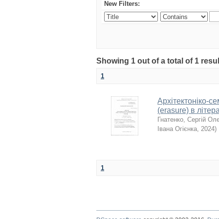
New Filters:
Showing 1 out of a total of 1 resu
1
Архітектоніко-с
(erasure) в літ
Гнатенко, Сергій Ол
Івана Огієнка
,
2024
)
1