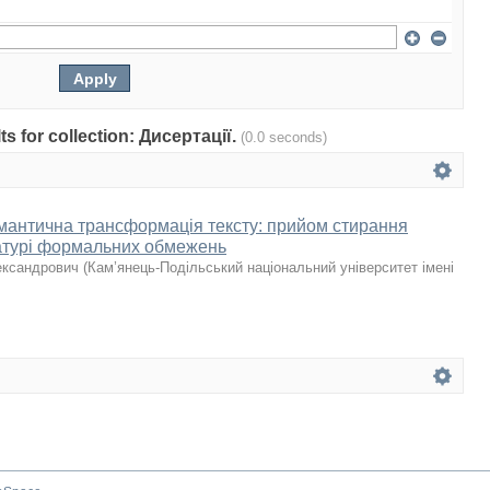
lts for collection: Дисертації.
(0.0 seconds)
емантична трансформація тексту: прийом стирання
ературі формальних обмежень
ександрович
(
Кам’янець-Подільський національний університет імені