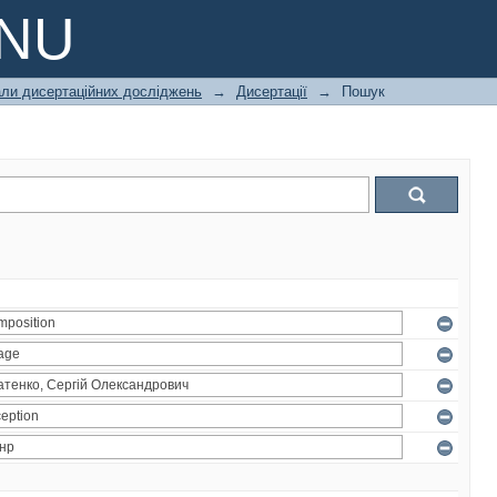
PNU
али дисертаційних досліджень
→
Дисертації
→
Пошук