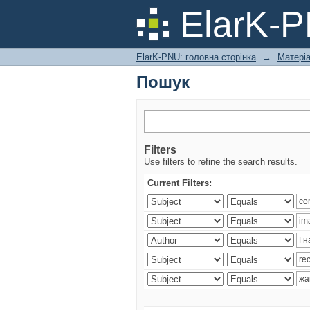
Пошук
ElarK-
ElarK-PNU: головна сторінка
→
Матері
Пошук
Filters
Use filters to refine the search results.
Current Filters: