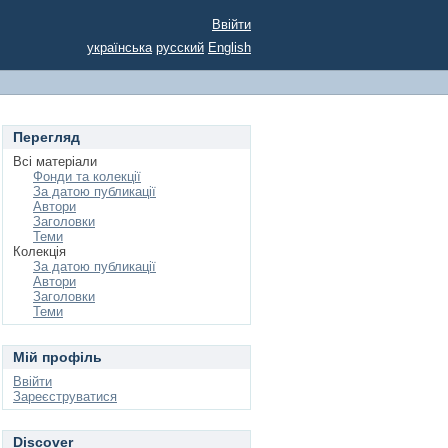
Ввійти
українська
русский
English
Перегляд
Всі матеріали
Фонди та колекції
За датою публикації
Автори
Заголовки
Теми
Колекція
За датою публикації
Автори
Заголовки
Теми
Мій профіль
Ввійти
Зареєструватися
Discover