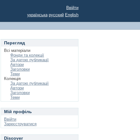
Ввійти
українська
русский
English
Перегляд
Всі матеріали
Фонди та колекції
За датою публикації
Автори
Заголовки
Теми
Колекція
За датою публикації
Автори
Заголовки
Теми
Мій профіль
Ввійти
Зареєструватися
Discover