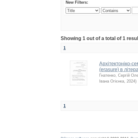
New Filters:
Showing 1 out of a total of 1 resu
1
Архітектоніко-с
(erasure) в літ
Гнатенко, Сергій Ол
Івана Огієнка
,
2024
)
1