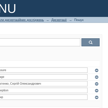
PNU
али дисертаційних досліджень
→
Дисертації
→
Пошук