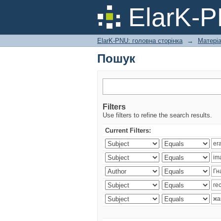
Пошук
ElarK-
ElarK-PNU: головна сторінка
→
Матері
Пошук
Filters
Use filters to refine the search results.
Current Filters: