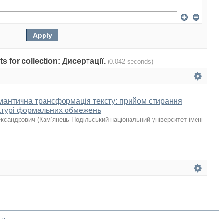
lts for collection: Дисертації.
(0.042 seconds)
емантична трансформація тексту: прийом стирання
ературі формальних обмежень
ександрович
(
Кам’янець-Подільський національний університет імені