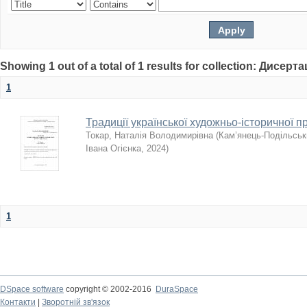
Showing 1 out of a total of 1 results for collection: Дисерта
1
Традиції української художньо-історичної п
Токар, Наталія Володимирівна
(
Кам’янець-Подільськи
Івана Огієнка
,
2024
)
1
DSpace software
copyright © 2002-2016
DuraSpace
Контакти
|
Зворотній зв'язок