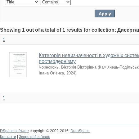
Showing 1 out of a total of 1 results for collection: Дисерта
1
Категорія невизначеності в художніх систе
постмодернізму
Чорноконь, Вікторія Вікторівна
(
Кам’янець-Подільськи
Івана Огієнка
,
2024
)
1
DSpace software
copyright © 2002-2016
DuraSpace
Контакти
|
Зворотній зв'язок