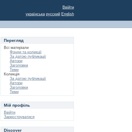
Ввійти
українська
русский
English
Перегляд
Всі матеріали
Фонди та колекції
За датою публикації
Автори
Заголовки
Теми
Колекція
За датою публикації
Автори
Заголовки
Теми
Мій профіль
Ввійти
Зареєструватися
Discover