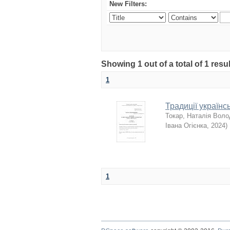
New Filters:
Showing 1 out of a total of 1 resu
1
Традиції українс
Токар, Наталія Вол
Івана Огієнка
,
2024
)
1