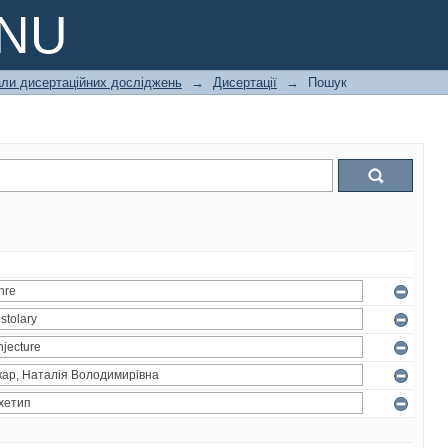
PNU
али дисертаційних досліджень
→
Дисертації
→
Пошук