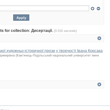
lts for collection: Дисертації.
(0.016 seconds)
ької художньо-історичної прози у творчості Івана Корсака
одимирівна
(
Кам’янець-Подільський національний університет імені