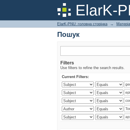
Пошук
ElarK-
ElarK-PNU: головна сторінка
→
Матері
Пошук
Filters
Use filters to refine the search results.
Current Filters: