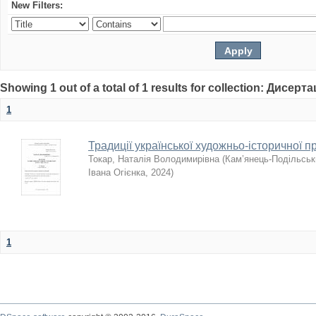
New Filters:
Showing 1 out of a total of 1 results for collection: Дисерта
1
Традиції української художньо-історичної п
Токар, Наталія Володимирівна
(
Кам’янець-Подільськи
Івана Огієнка
,
2024
)
1