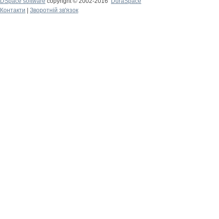
DSpace software
copyright © 2002-2016
DuraSpace
Контакти
|
Зворотній зв'язок