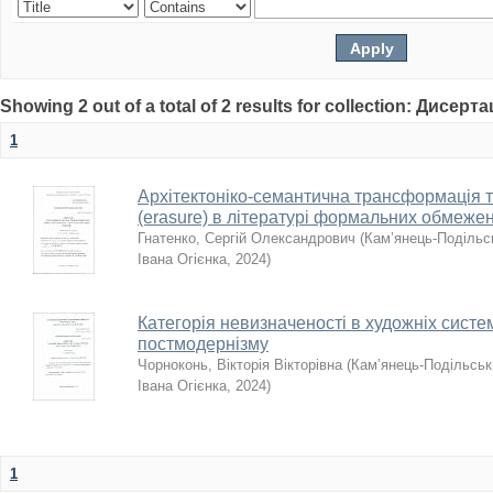
Showing 2 out of a total of 2 results for collection: Дисерта
1
Архітектоніко-семантична трансформація т
(erasure) в літературі формальних обмеже
Гнатенко, Сергій Олександрович
(
Кам’янець-Подільсь
Івана Огієнка
,
2024
)
Категорія невизначеності в художніх систе
постмодернізму
Чорноконь, Вікторія Вікторівна
(
Кам’янець-Подільськи
Івана Огієнка
,
2024
)
1