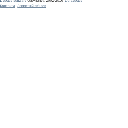
DSpace software
copyright © 2002-2016
DuraSpace
Контакти
|
Зворотній зв'язок