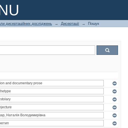
PNU
али дисертаційних досліджень
→
Дисертації
→
Пошук