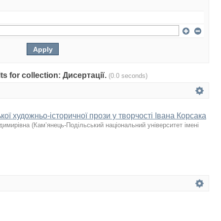
lts for collection: Дисертації.
(0.0 seconds)
ької художньо-історичної прози у творчості Івана Корсака
одимирівна
(
Кам’янець-Подільський національний університет імені