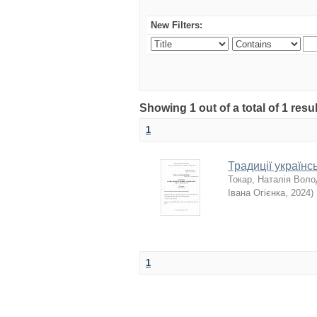
New Filters:
Showing 1 out of a total of 1 resu
1
Традиції українс
Токар, Наталія Вол
Івана Огієнка
,
2024
)
1