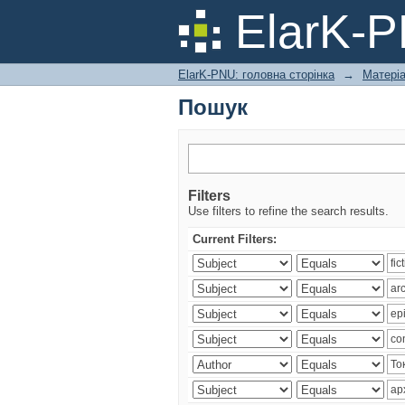
Пошук
ElarK-
ElarK-PNU: головна сторінка
→
Матері
Пошук
Filters
Use filters to refine the search results.
Current Filters: