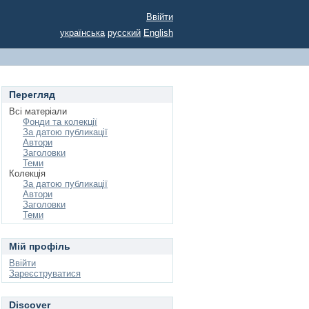
Ввійти
українська
русский
English
Перегляд
Всі матеріали
Фонди та колекції
За датою публикації
Автори
Заголовки
Теми
Колекція
За датою публикації
Автори
Заголовки
Теми
Мій профіль
Ввійти
Зареєструватися
Discover