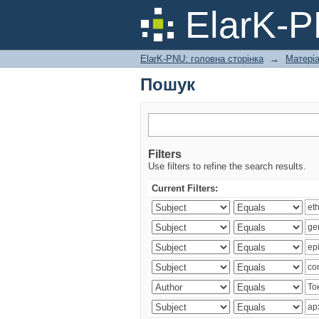
Пошук
ElarK-
ElarK-PNU: головна сторінка
→
Матері
Пошук
Filters
Use filters to refine the search results.
Current Filters: