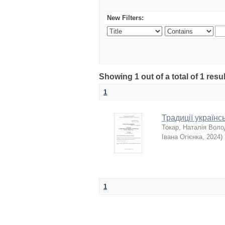
New Filters:
Showing 1 out of a total of 1 resu
1
Традиції українс
Токар, Наталія Вол
Івана Огієнка
,
2024
)
1