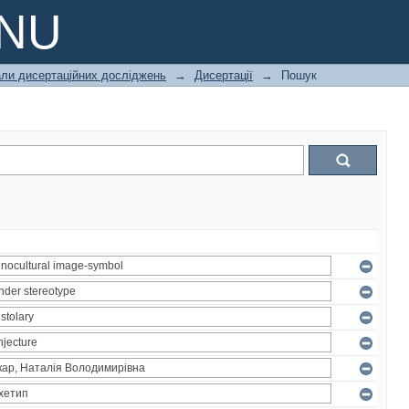
PNU
али дисертаційних досліджень
→
Дисертації
→
Пошук