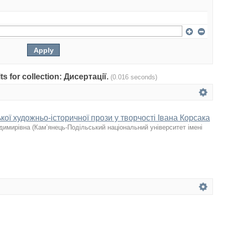
lts for collection: Дисертації.
(0.016 seconds)
ької художньо-історичної прози у творчості Івана Корсака
одимирівна
(
Кам’янець-Подільський національний університет імені