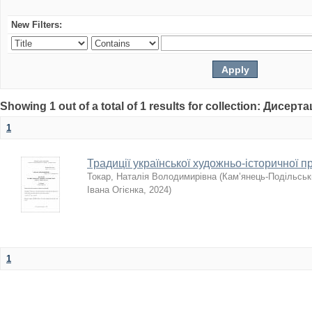
New Filters:
Showing 1 out of a total of 1 results for collection: Дисерта
1
Традиції української художньо-історичної п
Токар, Наталія Володимирівна
(
Кам’янець-Подільськи
Івана Огієнка
,
2024
)
1