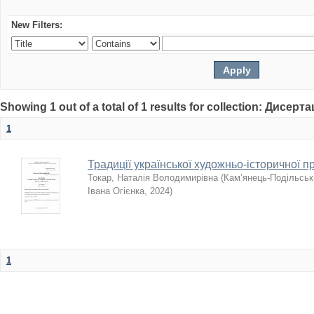
New Filters:
Showing 1 out of a total of 1 results for collection: Дисерта
1
Традиції української художньо-історичної п
Токар, Наталія Володимирівна
(
Кам’янець-Подільськи
Івана Огієнка
,
2024
)
1