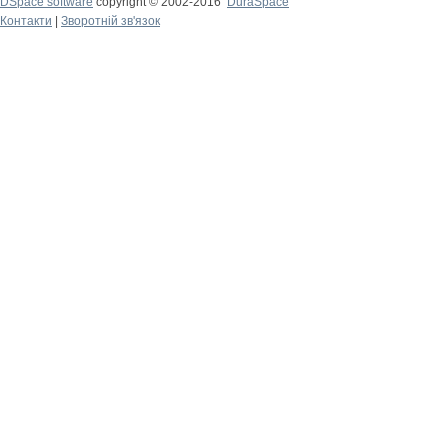
DSpace software
copyright © 2002-2016
DuraSpace
Контакти
|
Зворотній зв'язок