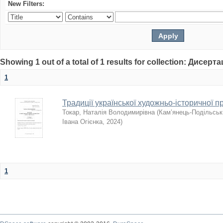
New Filters:
Showing 1 out of a total of 1 results for collection: Дисерта
1
Традиції української художньо-історичної п
Токар, Наталія Володимирівна
(
Кам’янець-Подільськи
Івана Огієнка
,
2024
)
1