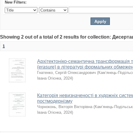
New Filters:
Showing 2 out of a total of 2 results for collection: Дисерта
1
Архітектоніко-семантична трансформація т
(erasure) в літературі формальних обмеже
Гнатенко, Сергій Олександрович
(
Кам’янець-Подільсь
Івана Огієнка
,
2024
)
Категорія невизначеності в художніх систе
постмодернізму
Чорноконь, Вікторія Вікторівна
(
Кам’янець-Подільськи
Івана Огієнка
,
2024
)