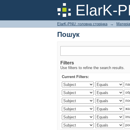
Пошук
ElarK-
ElarK-PNU: головна сторінка
→
Матері
Пошук
Filters
Use filters to refine the search results.
Current Filters: