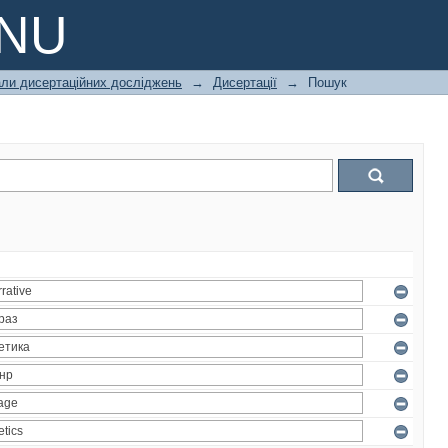
PNU
али дисертаційних досліджень
→
Дисертації
→
Пошук