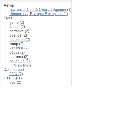
Автор
Гнатенко, Сергій Олександрович (1)
Чорноконь, Вікторія Вікторівна (1)
Тема
genre (2)
image (2)
narrative (2)
poetics (2)
reception (2)
жанр (2)
наратив (2)
образ (2)
поетика (2)
рецепція (2)
... View More
Date Issued
2024 (2)
Has File(s)
Yes (2)