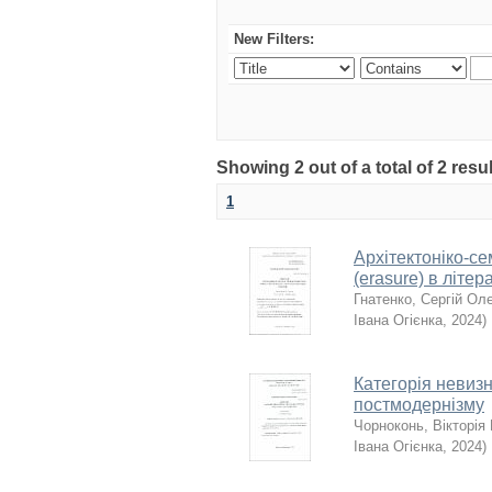
New Filters:
Showing 2 out of a total of 2 resu
1
Архітектоніко-с
(erasure) в літ
Гнатенко, Сергій Ол
Івана Огієнка
,
2024
)
Категорія невизн
постмодернізму
Чорноконь, Вікторія 
Івана Огієнка
,
2024
)