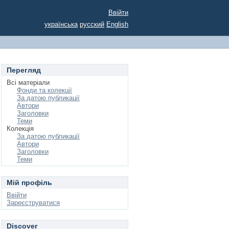
Ввійти
українська
русский
English
Перегляд
Всі матеріали
Фонди та колекції
За датою публикації
Автори
Заголовки
Теми
Колекція
За датою публикації
Автори
Заголовки
Теми
Мій профіль
Ввійти
Зареєструватися
Discover