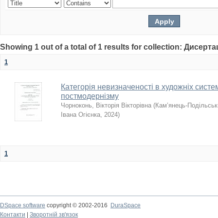
Showing 1 out of a total of 1 results for collection: Дисерта
1
Категорія невизначеності в художніх систе
постмодернізму
Чорноконь, Вікторія Вікторівна
(
Кам’янець-Подільськи
Івана Огієнка
,
2024
)
1
DSpace software
copyright © 2002-2016
DuraSpace
Контакти
|
Зворотній зв'язок