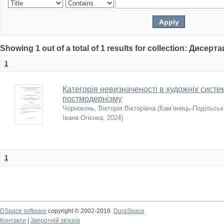
Showing 1 out of a total of 1 results for collection: Дисерта
1
Категорія невизначеності в художніх систе
постмодернізму
Чорноконь, Вікторія Вікторівна
(
Кам’янець-Подільськи
Івана Огієнка
,
2024
)
1
DSpace software
copyright © 2002-2016
DuraSpace
Контакти
|
Зворотній зв'язок