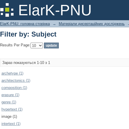
Filter by: Subject
ElarK-PNU
ElarK-PNU: головна сторінка
→
Матеріали дисертаційних досліджень
Filter by: Subject
Results Per Page:
Зараз показуються 1-10 з 1
archetype (1)
architectonics (1)
composition (1)
erasure (1)
genre (1)
hypertext (1)
image (1)
intertext (1)