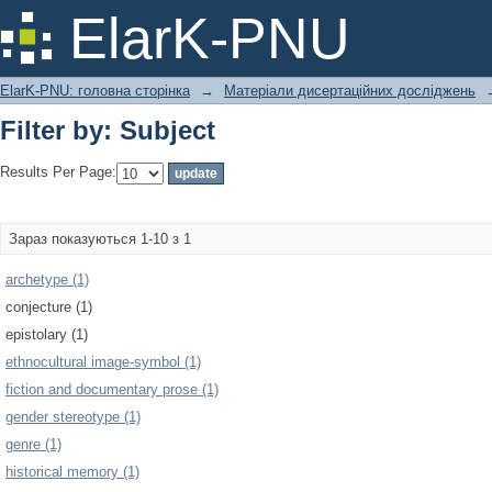
Filter by: Subject
ElarK-PNU
ElarK-PNU: головна сторінка
→
Матеріали дисертаційних досліджень
Filter by: Subject
Results Per Page:
Зараз показуються 1-10 з 1
archetype (1)
conjecture (1)
epistolary (1)
ethnocultural image-symbol (1)
fiction and documentary prose (1)
gender stereotype (1)
genre (1)
historical memory (1)