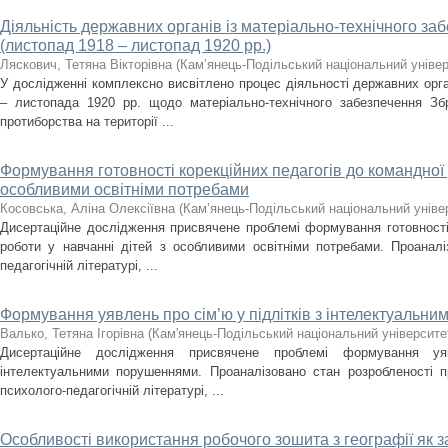
Діяльність державних органів із матеріально-технічного з
(листопад 1918 – листопад 1920 рр.)
Ляскович, Тетяна Вікторівна
(
Кам’янець-Подільський національний універс
У дослідженні комплексно висвітлено процес діяльності державних орг
– листопада 1920 рр. щодо матеріально-технічного забезпечення З
протиборства на території ...
Формування готовності корекційних педагогів до командної 
особливими освітніми потребами
Косовська, Аліна Олексіївна
(
Кам’янець-Подільський національний універ
Дисертаційне дослідження присвячене проблемі формування готовності 
роботи у навчанні дітей з особливими освітніми потребами. Проанал
педагогічній літературі, ...
Формування уявлень про сім’ю у підлітків з інтелектуальн
Валько, Тетяна Ігорівна
(
Кам'янець-Подільський національний університет
Дисертаційне дослідження присвячене проблемі формування у
інтелектуальними порушеннями. Проаналізовано стан розробленості п
психолого-педагогічній літературі, ...
Особливості використання робочого зошита з географії як з