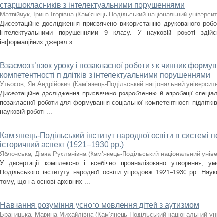
старшокласників з інтелектуальними порушеннями
Матвійчук, Ірина Ігорівна
(
Кам'янець-Подільський національний університе
Дисертаційне дослідження присвячено використанню друкованого робоч
інтелектуальними порушеннями 9 класу. У науковій роботі здійс
інформаційних джерел з ...
Взаємозв’язок уроку і позакласної роботи як чинник формув
компетентності підлітків з інтелектуальними порушеннями
Утьосов, Ян Андрійович
(
Кам’янець-Подільський національний університет
Дисертаційне дослідження присвячено розробленню й апробації спеціал
позакласної роботи для формування соціальної компетентності підліткі
науковій роботі ...
Кам’янець-Подільський інститут народної освіти в системі 
історичний аспект (1921–1930 рр.)
Яблонська, Діана Русланівна
(
Кам’янець-Подільський національний універ
У дисертації комплексно і всебічно проаналізовано утворення, ум
Подільського інституту народної освіти упродовж 1921–1930 рр. Нау
тому, що на основі архівних ...
Навчання розуміння усного мовлення дітей з аутизмом
Браницька, Марина Михайлівна
(
Кам’янець-Подільський національний уні