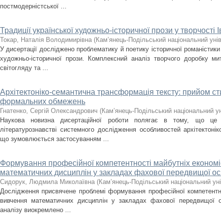
постмодерністської ...
Традиції української художньо-історичної прози у творчості 
Токар, Наталія Володимирівна
(
Кам’янець-Подільський національний унів
У дисертації досліджено проблематику й поетику історичної романістики
художньо-історичної прози. Комплексний аналіз творчого доробку ми
світогляду та ...
Архітектоніко-семантична трансформація тексту: прийом сти
формальних обмежень
Гнатенко, Сергій Олександрович
(
Кам’янець-Подільський національний уні
Наукова новизна дисертаційної роботи полягає в тому, що це
літературознавстві системного дослідження особливостей архітектонік
що зумовлюється застосуванням ...
Формування професійної компетентності майбутніх економіс
математичних дисциплін у закладах фахової передвищої ос
Сидорук, Людмила Миколаївна
(
Кам’янець-Подільський національний уні
Дослідження присвячене проблемі формування професійної компетентнос
вивчення математичних дисциплін у закладах фахової передвищої о
аналізу виокремлено ...