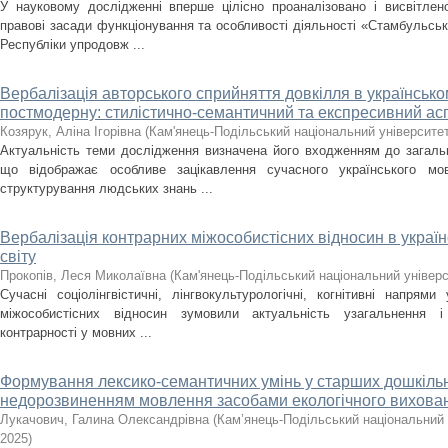
У науковому дослідженні вперше цілісно проаналізовано і висвітлен
правові засади функціонування та особливості діяльності «Стамбульсь
Республіки упродовж ...
Вербалізація авторського сприйняття довкілля в українсько
постмодерну: стилістично-семантичний та експресивний ас
Козярук, Аліна Ігорівна
(
Кам'янець-Подільський національний університет 
Актуальність теми дослідження визначена його входженням до загальн
що відображає особливе зацікавлення сучасного українського мо
структурування людських знань ...
Вербалізація контрарних міжособистісних відносин в україн
світу
Прокопів, Леся Миколаївна
(
Кам'янець-Подільський національний універси
Сучасні соціолінгвістичні, лінгвокультурологічні, когнітивні напрями
міжособистісних відносин зумовили актуальність узагальнення і
контрарності у мовних ...
Формування лексико-семантичних умінь у старших дошкільн
недорозвиненням мовлення засобами екологічного вихова
Лукачович, Галина Олександрівна
(
Кам’янець-Подільський національний у
2025
)