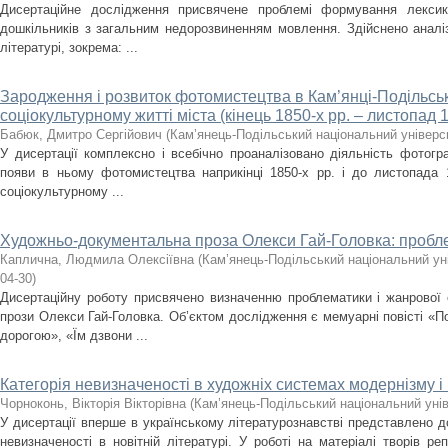
Дисертаційне дослідження присвячене проблемі формування лекси
дошкільників з загальним недорозвиненням мовлення. Здійснено аналіз
літературі, зокрема: ...
Зародження і розвиток фотомистецтва в Кам’янці-Подільсь
соціокультурному житті міста (кінець 1850-х рр. – листопад 1
Бабюк, Дмитро Сергійович
(
Кам’янець-Подільський національний універси
У дисертації комплексно і всебічно проаналізовано діяльність фотогр
появи в ньому фотомистецтва наприкінці 1850-х рр. і до листопада 
соціокультурному ...
Художньо-документальна проза Олекси Гай-Головка: пробл
Каплична, Людмила Олексіївна
(
Кам’янець-Подільський національний уні
04-30
)
Дисертаційну роботу присвячено визначенню проблематики і жанрової
прози Олекси Гай-Головка. Об’єктом дослідження є мемуарні повісті «
дорогою», «Їм дзвони ...
Категорія невизначеності в художніх системах модернізму 
Чорноконь, Вікторія Вікторівна
(
Кам’янець-Подільський національний унів
У дисертації вперше в українському літературознавстві представлено д
невизначеності в новітній літературі. У роботі на матеріалі творів ре