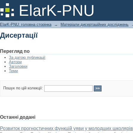
Дисертації
ElarK-PNU
ElarK-PNU: головна сторінка
→
Матеріали дисертаційних досліджень
Дисертації
Перегляд по
За датою публикації
Автори
Заголовки
Теми
Пошук по цій колекції:
Останні додані
Розвиток прогностичних функцій уяви у молодших школярі