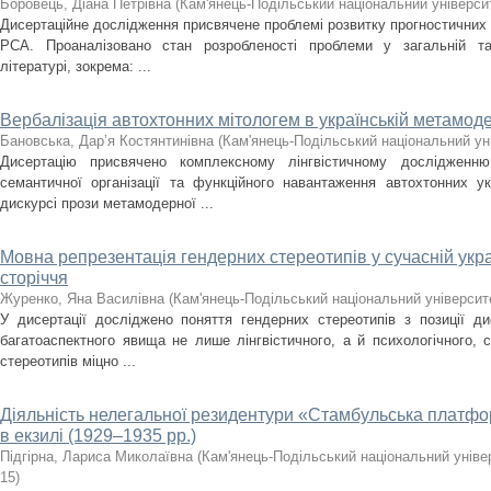
Боровець, Діана Петрівна
(
Кам'янець-Подільський національний університ
Дисертаційне дослідження присвячене проблемі розвитку прогностичних
РСА. Проаналізовано стан розробленості проблеми у загальній та с
літературі, зокрема: ...
Вербалізація автохтонних мітологем в українській метамоде
Бановська, Дар’я Костянтинівна
(
Кам'янець-Подільський національний уні
Дисертацію присвячено комплексному лінгвістичному дослідженню з
семантичної організації та функційного навантаження автохтонних у
дискурсі прози метамодерної ...
Мовна репрезентація гендерних стереотипів у сучасній укра
сторіччя
Журенко, Яна Василівна
(
Кам'янець-Подільський національний університе
У дисертації досліджено поняття гендерних стереотипів з позиції ди
багатоаспектного явища не лише лінгвістичного, а й психологічного, 
стереотипів міцно ...
Діяльність нелегальної резидентури «Стамбульська плат
в екзилі (1929–1935 рр.)
Підгірна, Лариса Миколаївна
(
Кам'янець-Подільський національний універ
15
)