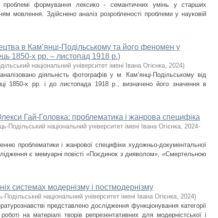
е проблемі формування лексико - семантичних умінь у старших
ням мовлення. Здійснено аналіз розробленості проблеми у науковій
цтва в Кам’янці-Подільському та його феномен у
ець 1850-х рр. – листопад 1918 р.)
дільський національний університет імені Івана Огієнка
,
2024
)
оаналізовано діяльність фотографів у м. Кам’янці-Подільському від
ці 1850-х рр. і до листопада 1918 р., визначено його значення в
лекси Гай-Головка: проблематика і жанрова специфіка
ць-Подільський національний університет імені Івана Огієнка
,
2024-
ченню проблематики і жанрової специфіки художньо-документальної
слідження є мемуарні повісті «Поєдинок з дияволом», «Смертельною
жніх системах модернізму і постмодернізму
ь-Подільський національний університет імені Івана Огієнка
,
2024
)
ературознавстві представлено дослідження функціонування категорії
У роботі на матеріалі творів репрезентативних для модерністської і