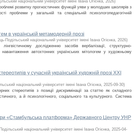
ільський національний університет імені Івана Огієнка
,
2026
)
роблемі розвитку прогностичних функцій уяви у молодших школярів з
ті проблеми у загальній та спеціальній психолого­педагогічній
ем в українській метамодерній прозі
ць-Подільський національний університет імені Івана Огієнка
,
2026
)
лінгвістичному дослідженню засобів вербалізації, структурно-
го навантаження автохтонних українських мітологем у художньому
ереотипів у сучасній українській художній прозі ХХІ
льський національний університет імені Івана Огієнка
,
2025-09-30
)
рних стереотипів з позиції дискримінації за статтю як складного
стичного, а й психологічного, соціального та культурного. Система
тури «Стамбульська платформа» Державного Центру УНР
Подільський національний університет імені Івана Огієнка
,
2025-04-