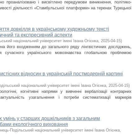
но проаналізовано і висвітлено передумови виникнення, політико-
ливості діяльності «Стамбульської платформи» на теренах Турецької
ття довкілля в українському художньому тексті
ичний та експресивний аспекти
ський національний університет імені Івана Огієнка
,
2025-04-15
)
на його входженням до загального ряду лінгвістичних досліджень,
я сучасного українського мовознавства глобальною проблемою
стісних відносин в українській постмодерній картині
дільський національний університет імені Івана Огієнка
,
2025-04-15
)
урологічні, когнітивні напрями у вивченні вербалізації контрарних
актуальність узагальнення і потреби систематизації маркерів
умінь у старших дошкільників з загальним
бами екологічного виховання
нець-Подільський національний університет імені Івана Огієнка
,