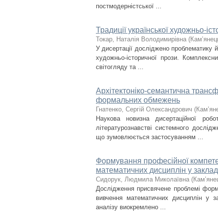
постмодерністської ...
Традиції української художньо-іст
Токар, Наталія Володимирівна
(
Кам’янец
У дисертації досліджено проблематику й 
художньо-історичної прози. Комплексн
світогляду та ...
Архітектоніко-семантична трансфо
формальних обмежень
Гнатенко, Сергій Олександрович
(
Кам’яне
Наукова новизна дисертаційної ро
літературознавстві системного дослідж
що зумовлюється застосуванням ...
Формування професійної компетен
математичних дисциплін у заклад
Сидорук, Людмила Миколаївна
(
Кам’янец
Дослідження присвячене проблемі форму
вивчення математичних дисциплін у з
аналізу виокремлено ...