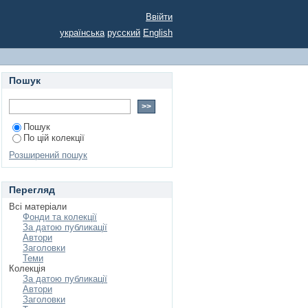
Ввійти
українська
русский
English
Пошук
Пошук
По цій колекції
Розширений пошук
Перегляд
Всі матеріали
Фонди та колекції
За датою публикації
Автори
Заголовки
Теми
Колекція
За датою публикації
Автори
Заголовки