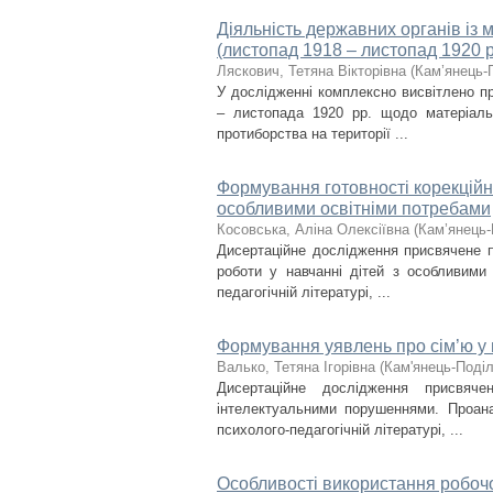
Діяльність державних органів із
(листопад 1918 – листопад 1920 р
Ляскович, Тетяна Вікторівна
(
Кам’янець-П
У дослідженні комплексно висвітлено п
– листопада 1920 рр. щодо матеріаль
протиборства на території ...
Формування готовності корекційни
особливими освітніми потребами
Косовська, Аліна Олексіївна
(
Кам’янець-
Дисертаційне дослідження присвячене п
роботи у навчанні дітей з особливими
педагогічній літературі, ...
Формування уявлень про сім’ю у 
Валько, Тетяна Ігорівна
(
Кам'янець-Поділ
Дисертаційне дослідження присвяч
інтелектуальними порушеннями. Проана
психолого-педагогічній літературі, ...
Особливості використання робочог