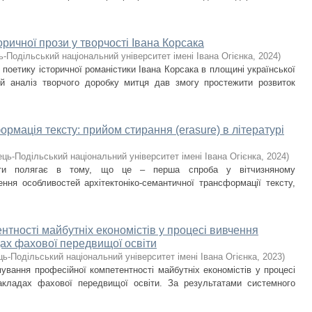
оричної прози у творчості Івана Корсака
ь-Подільський національний університет імені Івана Огієнка
,
2024
)
поетику історичної романістики Івана Корсака в площині української
ий аналіз творчого доробку митця дав змогу простежити розвиток
рмація тексту: прийом стирання (erasure) в літературі
ць-Подільський національний університет імені Івана Огієнка
,
2024
)
боти полягає в тому, що це – перша спроба у вітчизняному
ення особливостей архітектоніко-семантичної трансформації тексту,
тності майбутніх економістів у процесі вивчення
ах фахової передвищої освіти
ь-Подільський національний університет імені Івана Огієнка
,
2023
)
вання професійної компетентності майбутніх економістів у процесі
акладах фахової передвищої освіти. За результатами системного