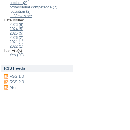
poetics (2)
professional competence (2)
reception (2)
... View More
Date Issued
2023 (6)
2024 (5)
2025 (5)
2026 (2)
2021 (1)
2022 (1)
Has File(s)
Yes (20)
RSS Feeds
RSS 1.0
RSS 2.0
Atom