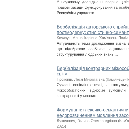
У науковому дослідженні вперше ціліс
правові засади функціонування та особ
Республіки упродовж ...
Вербалізація авторського сприйня
постмодерну: стилістично-семант
Козярук, Аліна Ігорівна
(
Кам'янець-Поділь
Актуальність теми дослідження визначе
що відображає особливе зацікавленн
структурування людських знань ...
Вербалізація контрарних міжособи
світу
Прокопів, Леся Миколаївна
(
Кам'янець-По
Сучасні соціолінгвістичні, лінгвокульт
міжособистісних відносин зумовили 
контрарності у мовних ...
Формування лексико-семантичних 
недорозвиненням мовлення засо
Лукачович, Галина Олександрівна
(
Кам’я
2025
)