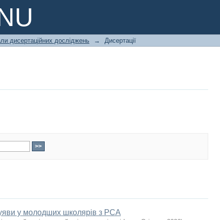
PNU
али дисертаційних досліджень
→
Дисертації
 уяви у молодших школярів з РСА