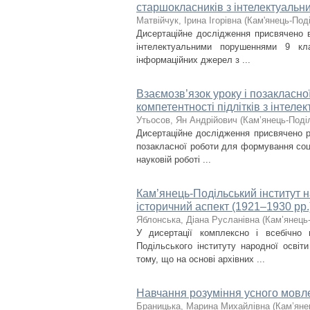
старшокласників з інтелектуаль
Матвійчук, Ірина Ігорівна
(
Кам'янець-Поді
Дисертаційне дослідження присвячено в
інтелектуальними порушеннями 9 кла
інформаційних джерел з ...
Взаємозв’язок уроку і позакласн
компетентності підлітків з інте
Утьосов, Ян Андрійович
(
Кам’янець-Поділ
Дисертаційне дослідження присвячено р
позакласної роботи для формування соці
науковій роботі ...
Кам’янець-Подільський інститут н
історичний аспект (1921–1930 рр.
Яблонська, Діана Русланівна
(
Кам’янець-
У дисертації комплексно і всебічно 
Подільського інституту народної осві
тому, що на основі архівних ...
Навчання розуміння усного мовле
Браницька, Марина Михайлівна
(
Кам’яне