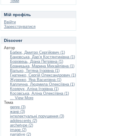
Теми
Мій профіль
Ввійти
Зареєструватися
Discover
Автор
Бабюк, Дмитро Сергійович (1)
Бановська, Дар’я Костянтинівна (1)
Боровець, Діана Петрівна (1)
Браницька, Марина Михайлівна (1)
Валько, Тетяна Ігорівна (1)
Гнатенко, Сергій Олександрович (1)
Журенко, Яна Василівна (1)
Каплична, Людмила Олексіївна (1)
Козярук, Аліна Ігорівна (1)
Косовська, Аліна Олексіївна (1)
... View More
Тема
genre (3)
жанр (3)
інтелектуальні порушення (3)
adolescents (2)
archetype (2)
image (2)
narrative (2)