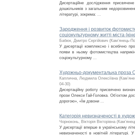
Дисертаційне дослідження присвячен
дошкільників з загальним недорозвинен
літературі, зокрема: ...
Зародження і розвиток фотомисте
соціокультурному житті міста (кін
Бабюк, Дмитро Сергійович
(
Кам’янець-По
У дисертації комплексно і всебічно пр
появи в ньому фотомистецтва наприкін
соціокультурному ...
Художньо-документальна проза О
Каплична, Людмила Олексіївна
(
Кам’яне
04-30
)
Дисертаційну роботу присвячено визна
прози Олекси Гай-Головка. Об’єктом до
дорогою», «Їм дзвони ...
Категорія невизначеності в худо
Чорноконь, Вікторія Вікторівна
(
Кам’янец
У дисертації вперше в українському літ
невизначеності в новітній літературі. 