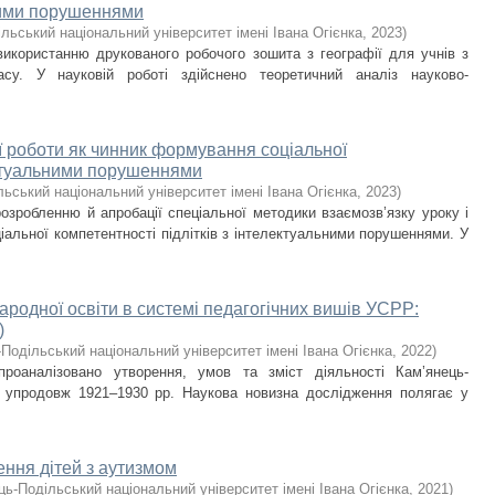
ними порушеннями
льський національний університет імені Івана Огієнка
,
2023
)
икористанню друкованого робочого зошита з географії для учнів з
су. У науковій роботі здійснено теоретичний аналіз науково-
ої роботи як чинник формування соціальної
лектуальними порушеннями
ьський національний університет імені Івана Огієнка
,
2023
)
озробленню й апробації спеціальної методики взаємозв’язку уроку і
альної компетентності підлітків з інтелектуальними порушеннями. У
ародної освіти в системі педагогічних вишів УСРР:
)
Подільський національний університет імені Івана Огієнка
,
2022
)
проаналізовано утворення, умов та зміст діяльності Кам’янець-
ти упродовж 1921–1930 рр. Наукова новизна дослідження полягає у
ння дітей з аутизмом
ць-Подільський національний університет імені Івана Огієнка
,
2021
)