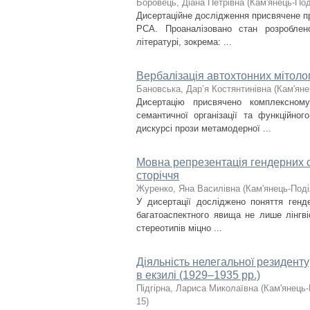
Боровець, Діана Петрівна
(
Кам'янець-Под
Дисертаційне дослідження присвячене п
РСА. Проаналізовано стан розробленос
літературі, зокрема: ...
Вербалізація автохтонних мітолог
Бановська, Дар’я Костянтинівна
(
Кам'яне
Дисертацію присвячено комплексному 
семантичної організації та функційно
дискурсі прози метамодерної ...
Мовна репрезентація гендерних ст
сторіччя
Журенко, Яна Василівна
(
Кам'янець-Поді
У дисертації досліджено поняття генде
багатоаспектного явища не лише лінгві
стереотипів міцно ...
Діяльність нелегальної резиден
в екзилі (1929–1935 рр.)
Підгірна, Лариса Миколаївна
(
Кам'янець-
15
)