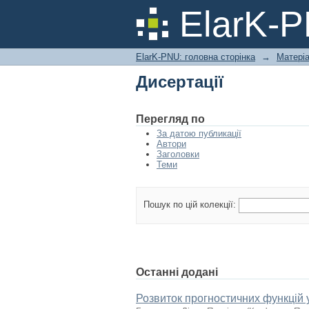
Дисертації
ElarK-
ElarK-PNU: головна сторінка
→
Матері
Дисертації
Перегляд по
За датою публикації
Автори
Заголовки
Теми
Пошук по цій колекції:
Останні додані
Розвиток прогностичних функцій