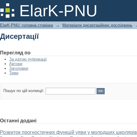
Дисертації
ElarK-PNU
ElarK-PNU: головна сторінка
→
Матеріали дисертаційних досліджень
Дисертації
Перегляд по
За датою публикації
Автори
Заголовки
Теми
Пошук по цій колекції:
Останні додані
Розвиток прогностичних функцій уяви у молодших школярі