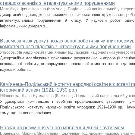
старшокласників з інтелектуальними порушеннями
Матвійчук, Ірина Ігорівна
(
Кам'янець-Подільський національний університе
Дисертаційне дослідження присвячено використанню друкованого робоч
інтелектуальними порушеннями 9 класу. У науковій роботі здійс
інформаційних джерел з ...
Взаємозв’язок уроку і позакласної роботи як чинник формув
компетентності підлітків з інтелектуальними порушеннями
Утьосов, Ян Андрійович
(
Кам’янець-Подільський національний університет
Дисертаційне дослідження присвячено розробленню й апробації спеціал
позакласної роботи для формування соціальної компетентності підліткі
науковій роботі ...
Кам’янець-Подільський інститут народної освіти в системі 
історичний аспект (1921–1930 рр.)
Яблонська, Діана Русланівна
(
Кам’янець-Подільський національний універ
У дисертації комплексно і всебічно проаналізовано утворення, ум
Подільського інституту народної освіти упродовж 1921–1930 рр. Нау
тому, що на основі архівних ...
Навчання розуміння усного мовлення дітей з аутизмом
Браницька, Марина Михайлівна
(
Кам’янець-Подільський національний уні