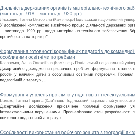
Діяльність державних органів із матеріально-технічного з
(листопад 1918 – листопад 1920 рр.)
Ляскович, Тетяна Вікторівна
(
Кам’янець-Подільський національний універс
У дослідженні комплексно висвітлено процес діяльності державних орг
– листопада 1920 рр. щодо матеріально-технічного забезпечення З
протиборства на території ...
Формування готовності корекційних педагогів до командної 
особливими освітніми потребами
Косовська, Аліна Олексіївна
(
Кам’янець-Подільський національний універ
Дисертаційне дослідження присвячене проблемі формування готовності 
роботи у навчанні дітей з особливими освітніми потребами. Проанал
педагогічній літературі, ...
Формування уявлень про сім’ю у підлітків з інтелектуальн
Валько, Тетяна Ігорівна
(
Кам'янець-Подільський національний університет
Дисертаційне дослідження присвячене проблемі формування у
інтелектуальними порушеннями. Проаналізовано стан розробленості п
психолого-педагогічній літературі, ...
Особливості використання робочого зошита з географії як з