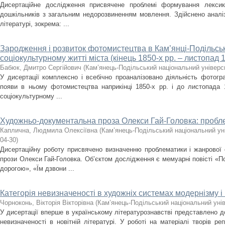
Дисертаційне дослідження присвячене проблемі формування лекси
дошкільників з загальним недорозвиненням мовлення. Здійснено аналіз
літературі, зокрема: ...
Зародження і розвиток фотомистецтва в Кам’янці-Подільсь
соціокультурному житті міста (кінець 1850-х рр. – листопад 1
Бабюк, Дмитро Сергійович
(
Кам’янець-Подільський національний універси
У дисертації комплексно і всебічно проаналізовано діяльність фотогр
появи в ньому фотомистецтва наприкінці 1850-х рр. і до листопада 
соціокультурному ...
Художньо-документальна проза Олекси Гай-Головка: пробл
Каплична, Людмила Олексіївна
(
Кам’янець-Подільський національний уні
04-30
)
Дисертаційну роботу присвячено визначенню проблематики і жанрової
прози Олекси Гай-Головка. Об’єктом дослідження є мемуарні повісті «
дорогою», «Їм дзвони ...
Категорія невизначеності в художніх системах модернізму 
Чорноконь, Вікторія Вікторівна
(
Кам’янець-Подільський національний унів
У дисертації вперше в українському літературознавстві представлено д
невизначеності в новітній літературі. У роботі на матеріалі творів ре