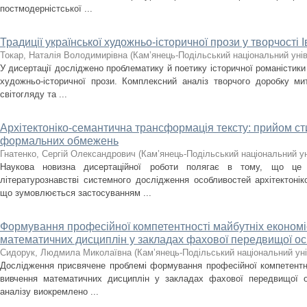
постмодерністської ...
Традиції української художньо-історичної прози у творчості 
Токар, Наталія Володимирівна
(
Кам’янець-Подільський національний унів
У дисертації досліджено проблематику й поетику історичної романістики
художньо-історичної прози. Комплексний аналіз творчого доробку ми
світогляду та ...
Архітектоніко-семантична трансформація тексту: прийом сти
формальних обмежень
Гнатенко, Сергій Олександрович
(
Кам’янець-Подільський національний уні
Наукова новизна дисертаційної роботи полягає в тому, що це
літературознавстві системного дослідження особливостей архітектонік
що зумовлюється застосуванням ...
Формування професійної компетентності майбутніх економіс
математичних дисциплін у закладах фахової передвищої ос
Сидорук, Людмила Миколаївна
(
Кам’янець-Подільський національний уні
Дослідження присвячене проблемі формування професійної компетентнос
вивчення математичних дисциплін у закладах фахової передвищої о
аналізу виокремлено ...