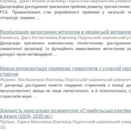
Боровець, Діана Петрівна
(
Кам'янець-Подільський національний університ
Дисертаційне дослідження присвячене проблемі розвитку прогностичних
РСА. Проаналізовано стан розробленості проблеми у загальній та с
літературі, зокрема: ...
Вербалізація автохтонних мітологем в українській метамоде
Бановська, Дар’я Костянтинівна
(
Кам'янець-Подільський національний уні
Дисертацію присвячено комплексному лінгвістичному дослідженню з
семантичної організації та функційного навантаження автохтонних у
дискурсі прози метамодерної ...
Мовна репрезентація гендерних стереотипів у сучасній укра
сторіччя
Журенко, Яна Василівна
(
Кам'янець-Подільський національний університе
У дисертації досліджено поняття гендерних стереотипів з позиції ди
багатоаспектного явища не лише лінгвістичного, а й психологічного, 
стереотипів міцно ...
Діяльність нелегальної резидентури «Стамбульська плат
в екзилі (1929–1935 рр.)
Підгірна, Лариса Миколаївна
(
Кам'янець-Подільський національний універ
15
)