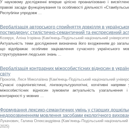
У науковому дослідженні вперше цілісно проаналізовано і висвітлен
правові засади функціонування та особливості діяльності «Стамбульсь
Республіки упродовж ...
Вербалізація авторського сприйняття довкілля в українсько
постмодерну: стилістично-семантичний та експресивний ас
Козярук, Аліна Ігорівна
(
Кам'янець-Подільський національний університет 
Актуальність теми дослідження визначена його входженням до загальн
що відображає особливе зацікавлення сучасного українського мо
структурування людських знань ...
Вербалізація контрарних міжособистісних відносин в україн
світу
Прокопів, Леся Миколаївна
(
Кам'янець-Подільський національний універси
Сучасні соціолінгвістичні, лінгвокультурологічні, когнітивні напрями
міжособистісних відносин зумовили актуальність узагальнення і
контрарності у мовних ...
Формування лексико-семантичних умінь у старших дошкільн
недорозвиненням мовлення засобами екологічного вихова
Лукачович, Галина Олександрівна
(
Кам’янець-Подільський національний у
2025
)