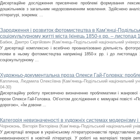
Дисертаційне дослідження присвячене проблемі формування лекси
дошкільників з загальним недорозвиненням мовлення. Здійснено аналіз
літературі, зокрема: ...
Зародження і розвиток фотомистецтва в Кам’янці-Подільсь
соціокультурному житті міста (кінець 1850-х рр. – листопад 1
Бабюк, Дмитро Сергійович
(
Кам’янець-Подільський національний універси
У дисертації комплексно і всебічно проаналізовано діяльність фотогр
появи в ньому фотомистецтва наприкінці 1850-х рр. і до листопада 
соціокультурному ...
Художньо-документальна проза Олекси Гай-Головка: пробл
Каплична, Людмила Олексіївна
(
Кам’янець-Подільський національний уні
04-30
)
Дисертаційну роботу присвячено визначенню проблематики і жанрової
прози Олекси Гай-Головка. Об’єктом дослідження є мемуарні повісті «
дорогою», «Їм дзвони ...
Категорія невизначеності в художніх системах модернізму 
Чорноконь, Вікторія Вікторівна
(
Кам’янець-Подільський національний унів
У дисертації вперше в українському літературознавстві представлено д
невизначеності в новітній літературі. У роботі на матеріалі творів ре