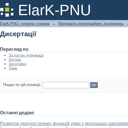
Дисертації
ElarK-PNU
ElarK-PNU: головна сторінка
→
Матеріали дисертаційних досліджень
Дисертації
Перегляд по
За датою публикації
Автори
Заголовки
Теми
Пошук по цій колекції:
Останні додані
Розвиток прогностичних функцій уяви у молодших школярі