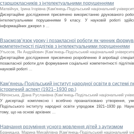
старшокласників з інтелектуальними порушеннями
Матвійчук, Ірина Ігорівна
(
Кам'янець-Подільський національний університе
Дисертаційне дослідження присвячено використанню друкованого робоч
інтелектуальними порушеннями 9 класу. У науковій роботі здійс
інформаційних джерел з ...
Взаємозв’язок уроку і позакласної роботи як чинник формув
компетентності підлітків з інтелектуальними порушеннями
Утьосов, Ян Андрійович
(
Кам’янець-Подільський національний університет
Дисертаційне дослідження присвячено розробленню й апробації спеціал
позакласної роботи для формування соціальної компетентності підліткі
науковій роботі ...
Кам’янець-Подільський інститут народної освіти в системі 
історичний аспект (1921–1930 рр.)
Яблонська, Діана Русланівна
(
Кам’янець-Подільський національний універ
У дисертації комплексно і всебічно проаналізовано утворення, ум
Подільського інституту народної освіти упродовж 1921–1930 рр. Нау
тому, що на основі архівних ...
Навчання розуміння усного мовлення дітей з аутизмом
Браницька, Марина Михайлівна
(
Кам’янець-Подільський національний уні