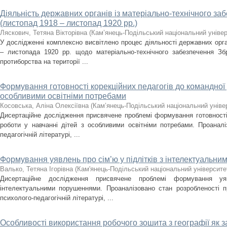
Діяльність державних органів із матеріально-технічного з
(листопад 1918 – листопад 1920 рр.)
Ляскович, Тетяна Вікторівна
(
Кам’янець-Подільський національний універс
У дослідженні комплексно висвітлено процес діяльності державних орг
– листопада 1920 рр. щодо матеріально-технічного забезпечення З
протиборства на території ...
Формування готовності корекційних педагогів до командної 
особливими освітніми потребами
Косовська, Аліна Олексіївна
(
Кам’янець-Подільський національний універ
Дисертаційне дослідження присвячене проблемі формування готовності 
роботи у навчанні дітей з особливими освітніми потребами. Проанал
педагогічній літературі, ...
Формування уявлень про сім’ю у підлітків з інтелектуальн
Валько, Тетяна Ігорівна
(
Кам'янець-Подільський національний університет
Дисертаційне дослідження присвячене проблемі формування у
інтелектуальними порушеннями. Проаналізовано стан розробленості п
психолого-педагогічній літературі, ...
Особливості використання робочого зошита з географії як з