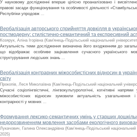
У науковому дослідженні вперше цілісно проаналізовано і висвітлен
правові засади функціонування та особливості діяльності «Стамбульсь
Республіки упродовж ...
Вербалізація авторського сприйняття довкілля в українсько
постмодерну: стилістично-семантичний та експресивний ас
Козярук, Аліна Ігорівна
(
Кам'янець-Подільський національний університет 
Актуальність теми дослідження визначена його входженням до загальн
що відображає особливе зацікавлення сучасного українського мо
структурування людських знань ...
Вербалізація контрарних міжособистісних відносин в україн
світу
Прокопів, Леся Миколаївна
(
Кам'янець-Подільський національний універси
Сучасні соціолінгвістичні, лінгвокультурологічні, когнітивні напрями
міжособистісних відносин зумовили актуальність узагальнення і
контрарності у мовних ...
Формування лексико-семантичних умінь у старших дошкільн
недорозвиненням мовлення засобами екологічного вихова
Лукачович, Галина Олександрівна
(
Кам’янець-Подільський національний у
2025
)