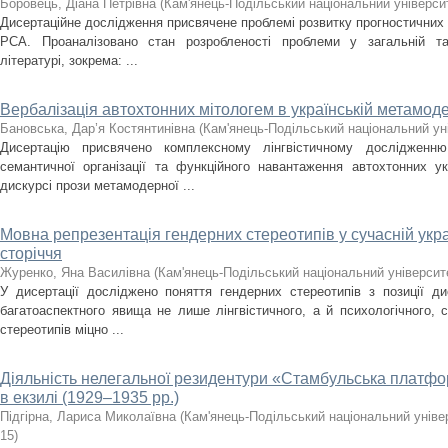
Боровець, Діана Петрівна
(
Кам'янець-Подільський національний університ
Дисертаційне дослідження присвячене проблемі розвитку прогностичних
РСА. Проаналізовано стан розробленості проблеми у загальній та с
літературі, зокрема: ...
Вербалізація автохтонних мітологем в українській метамоде
Бановська, Дар’я Костянтинівна
(
Кам'янець-Подільський національний уні
Дисертацію присвячено комплексному лінгвістичному дослідженню з
семантичної організації та функційного навантаження автохтонних у
дискурсі прози метамодерної ...
Мовна репрезентація гендерних стереотипів у сучасній укра
сторіччя
Журенко, Яна Василівна
(
Кам'янець-Подільський національний університе
У дисертації досліджено поняття гендерних стереотипів з позиції ди
багатоаспектного явища не лише лінгвістичного, а й психологічного, 
стереотипів міцно ...
Діяльність нелегальної резидентури «Стамбульська плат
в екзилі (1929–1935 рр.)
Підгірна, Лариса Миколаївна
(
Кам'янець-Подільський національний універ
15
)