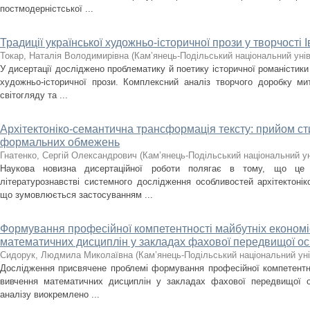
постмодерністської ...
Традиції української художньо-історичної прози у творчості 
Токар, Наталія Володимирівна
(
Кам’янець-Подільський національний унів
У дисертації досліджено проблематику й поетику історичної романістики
художньо-історичної прози. Комплексний аналіз творчого доробку ми
світогляду та ...
Архітектоніко-семантична трансформація тексту: прийом сти
формальних обмежень
Гнатенко, Сергій Олександрович
(
Кам’янець-Подільський національний уні
Наукова новизна дисертаційної роботи полягає в тому, що це
літературознавстві системного дослідження особливостей архітектонік
що зумовлюється застосуванням ...
Формування професійної компетентності майбутніх економіс
математичних дисциплін у закладах фахової передвищої ос
Сидорук, Людмила Миколаївна
(
Кам’янець-Подільський національний уні
Дослідження присвячене проблемі формування професійної компетентнос
вивчення математичних дисциплін у закладах фахової передвищої о
аналізу виокремлено ...