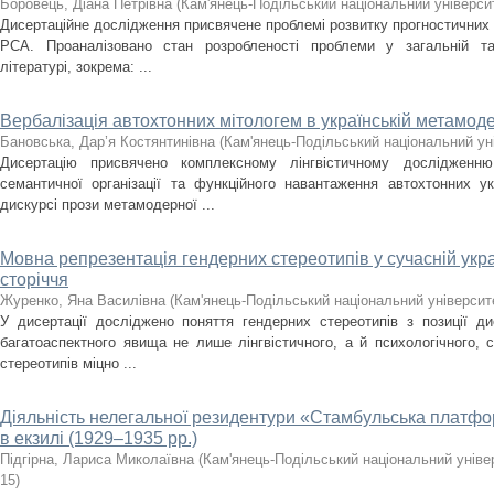
Боровець, Діана Петрівна
(
Кам'янець-Подільський національний університ
Дисертаційне дослідження присвячене проблемі розвитку прогностичних
РСА. Проаналізовано стан розробленості проблеми у загальній та с
літературі, зокрема: ...
Вербалізація автохтонних мітологем в українській метамоде
Бановська, Дар’я Костянтинівна
(
Кам'янець-Подільський національний уні
Дисертацію присвячено комплексному лінгвістичному дослідженню з
семантичної організації та функційного навантаження автохтонних у
дискурсі прози метамодерної ...
Мовна репрезентація гендерних стереотипів у сучасній укра
сторіччя
Журенко, Яна Василівна
(
Кам'янець-Подільський національний університе
У дисертації досліджено поняття гендерних стереотипів з позиції ди
багатоаспектного явища не лише лінгвістичного, а й психологічного, 
стереотипів міцно ...
Діяльність нелегальної резидентури «Стамбульська плат
в екзилі (1929–1935 рр.)
Підгірна, Лариса Миколаївна
(
Кам'янець-Подільський національний універ
15
)