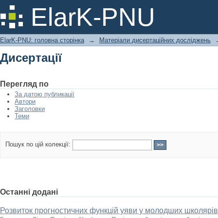
Дисертації
ElarK-PNU
ElarK-PNU: головна сторінка
→
Матеріали дисертаційних досліджень
Дисертації
Перегляд по
За датою публикації
Автори
Заголовки
Теми
Пошук по цій колекції:
Останні додані
Розвиток прогностичних функцій уяви у молодших школярі