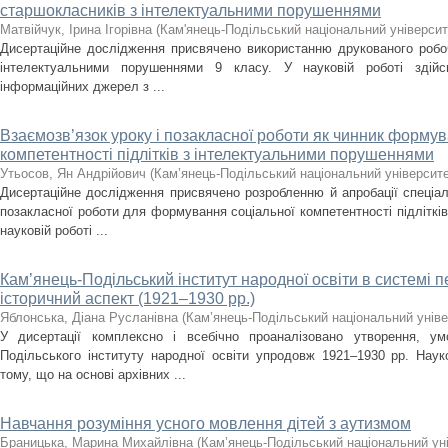
старшокласників з інтелектуальними порушеннями
Матвійчук, Ірина Ігорівна
(
Кам'янець-Подільський національний університе
Дисертаційне дослідження присвячено використанню друкованого робоч
інтелектуальними порушеннями 9 класу. У науковій роботі здійс
інформаційних джерел з ...
Взаємозв’язок уроку і позакласної роботи як чинник формув
компетентності підлітків з інтелектуальними порушеннями
Утьосов, Ян Андрійович
(
Кам’янець-Подільський національний університет
Дисертаційне дослідження присвячено розробленню й апробації спеціал
позакласної роботи для формування соціальної компетентності підліткі
науковій роботі ...
Кам’янець-Подільський інститут народної освіти в системі 
історичний аспект (1921–1930 рр.)
Яблонська, Діана Русланівна
(
Кам’янець-Подільський національний універ
У дисертації комплексно і всебічно проаналізовано утворення, ум
Подільського інституту народної освіти упродовж 1921–1930 рр. Нау
тому, що на основі архівних ...
Навчання розуміння усного мовлення дітей з аутизмом
Браницька, Марина Михайлівна
(
Кам’янець-Подільський національний уні