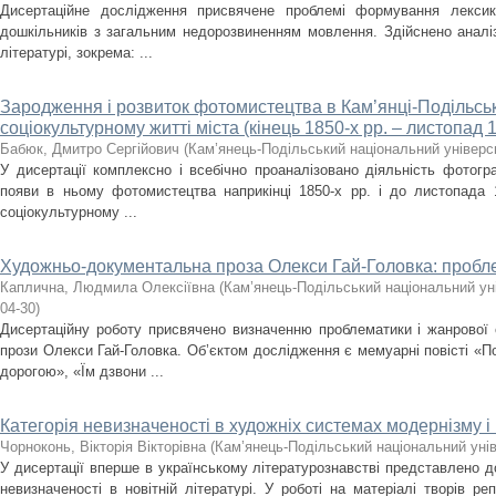
Дисертаційне дослідження присвячене проблемі формування лекси
дошкільників з загальним недорозвиненням мовлення. Здійснено аналіз
літературі, зокрема: ...
Зародження і розвиток фотомистецтва в Кам’янці-Подільсь
соціокультурному житті міста (кінець 1850-х рр. – листопад 1
Бабюк, Дмитро Сергійович
(
Кам’янець-Подільський національний універси
У дисертації комплексно і всебічно проаналізовано діяльність фотогр
появи в ньому фотомистецтва наприкінці 1850-х рр. і до листопада 
соціокультурному ...
Художньо-документальна проза Олекси Гай-Головка: пробл
Каплична, Людмила Олексіївна
(
Кам’янець-Подільський національний уні
04-30
)
Дисертаційну роботу присвячено визначенню проблематики і жанрової
прози Олекси Гай-Головка. Об’єктом дослідження є мемуарні повісті «
дорогою», «Їм дзвони ...
Категорія невизначеності в художніх системах модернізму 
Чорноконь, Вікторія Вікторівна
(
Кам’янець-Подільський національний унів
У дисертації вперше в українському літературознавстві представлено д
невизначеності в новітній літературі. У роботі на матеріалі творів ре