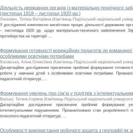
Діяльність державних органів із матеріально-технічного з
(листопад 1918 – листопад 1920 рр.)
Ляскович, Тетяна Вікторівна
(
Кам’янець-Подільський національний універс
У дослідженні комплексно висвітлено процес діяльності державних орг
– листопада 1920 рр. щодо матеріально-технічного забезпечення З
протиборства на території ...
Формування готовності корекційних педагогів до командної 
особливими освітніми потребами
Косовська, Аліна Олексіївна
(
Кам’янець-Подільський національний універ
Дисертаційне дослідження присвячене проблемі формування готовності 
роботи у навчанні дітей з особливими освітніми потребами. Проанал
педагогічній літературі, ...
Формування уявлень про сім’ю у підлітків з інтелектуальн
Валько, Тетяна Ігорівна
(
Кам'янець-Подільський національний університет
Дисертаційне дослідження присвячене проблемі формування у
інтелектуальними порушеннями. Проаналізовано стан розробленості п
психолого-педагогічній літературі, ...
Особливості використання робочого зошита з географії як з