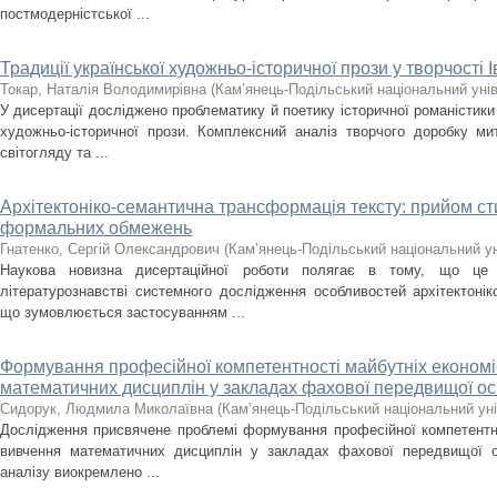
постмодерністської ...
Традиції української художньо-історичної прози у творчості 
Токар, Наталія Володимирівна
(
Кам’янець-Подільський національний унів
У дисертації досліджено проблематику й поетику історичної романістики
художньо-історичної прози. Комплексний аналіз творчого доробку ми
світогляду та ...
Архітектоніко-семантична трансформація тексту: прийом сти
формальних обмежень
Гнатенко, Сергій Олександрович
(
Кам’янець-Подільський національний уні
Наукова новизна дисертаційної роботи полягає в тому, що це
літературознавстві системного дослідження особливостей архітектонік
що зумовлюється застосуванням ...
Формування професійної компетентності майбутніх економіс
математичних дисциплін у закладах фахової передвищої ос
Сидорук, Людмила Миколаївна
(
Кам’янець-Подільський національний уні
Дослідження присвячене проблемі формування професійної компетентнос
вивчення математичних дисциплін у закладах фахової передвищої о
аналізу виокремлено ...