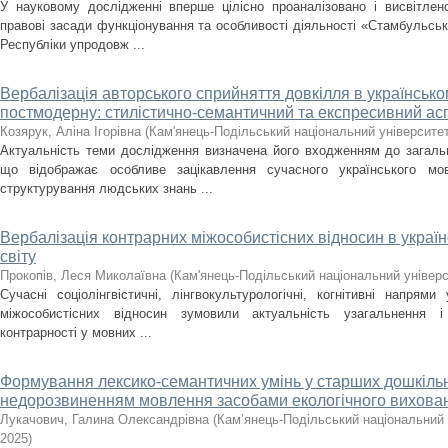
У науковому дослідженні вперше цілісно проаналізовано і висвітлен
правові засади функціонування та особливості діяльності «Стамбульсь
Республіки упродовж ...
Вербалізація авторського сприйняття довкілля в українсько
постмодерну: стилістично-семантичний та експресивний ас
Козярук, Аліна Ігорівна
(
Кам'янець-Подільський національний університет 
Актуальність теми дослідження визначена його входженням до загальн
що відображає особливе зацікавлення сучасного українського мо
структурування людських знань ...
Вербалізація контрарних міжособистісних відносин в україн
світу
Прокопів, Леся Миколаївна
(
Кам'янець-Подільський національний універси
Сучасні соціолінгвістичні, лінгвокультурологічні, когнітивні напрями
міжособистісних відносин зумовили актуальність узагальнення і
контрарності у мовних ...
Формування лексико-семантичних умінь у старших дошкільн
недорозвиненням мовлення засобами екологічного вихова
Лукачович, Галина Олександрівна
(
Кам’янець-Подільський національний у
2025
)