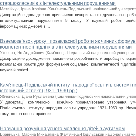
старшокласників з інтелектуальними порушеннями
Матвійчук, Ірина Ігорівна
(
Кам'янець-Подільський національний університе
Дисертаційне дослідження присвячено використанню друкованого робоч
інтелектуальними порушеннями 9 класу. У науковій роботі здійс
інформаційних джерел з ...
Взаємозв’язок уроку і позакласної роботи як чинник формув
компетентності підлітків з інтелектуальними порушеннями
Утьосов, Ян Андрійович
(
Кам’янець-Подільський національний університет
Дисертаційне дослідження присвячено розробленню й апробації спеціал
позакласної роботи для формування соціальної компетентності підліткі
науковій роботі ...
Кам’янець-Подільський інститут народної освіти в системі 
історичний аспект (1921–1930 рр.)
Яблонська, Діана Русланівна
(
Кам’янець-Подільський національний універ
У дисертації комплексно і всебічно проаналізовано утворення, ум
Подільського інституту народної освіти упродовж 1921–1930 рр. Нау
тому, що на основі архівних ...
Навчання розуміння усного мовлення дітей з аутизмом
Браницька, Марина Михайлівна
(
Кам’янець-Подільський національний уні