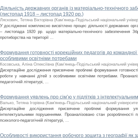
Діяльність державних органів із матеріально-технічного з
(листопад 1918 – листопад 1920 рр.)
Ляскович, Тетяна Вікторівна
(
Кам’янець-Подільський національний універс
У дослідженні комплексно висвітлено процес діяльності державних орг
– листопада 1920 рр. щодо матеріально-технічного забезпечення З
протиборства на території ...
Формування готовності корекційних педагогів до командної 
особливими освітніми потребами
Косовська, Аліна Олексіївна
(
Кам’янець-Подільський національний універ
Дисертаційне дослідження присвячене проблемі формування готовності 
роботи у навчанні дітей з особливими освітніми потребами. Проанал
педагогічній літературі, ...
Формування уявлень про сім’ю у підлітків з інтелектуальн
Валько, Тетяна Ігорівна
(
Кам'янець-Подільський національний університет
Дисертаційне дослідження присвячене проблемі формування у
інтелектуальними порушеннями. Проаналізовано стан розробленості п
психолого-педагогічній літературі, ...
Особливості використання робочого зошита з географії як з