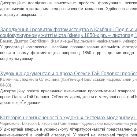
Дисертаційне дослідження присвячене проблемі формування лекси
дошкільників з загальним недорозвиненням мовлення. Здійснено аналіз
літературі, зокрема: ...
Зародження і розвиток фотомистецтва в Кам’янці-Подільсь
соціокультурному житті міста (кінець 1850-х рр. – листопад 1
Бабюк, Дмитро Сергійович
(
Кам’янець-Подільський національний універси
У дисертації комплексно і всебічно проаналізовано діяльність фотогр
появи в ньому фотомистецтва наприкінці 1850-х рр. і до листопада 
соціокультурному ...
Художньо-документальна проза Олекси Гай-Головка: пробл
Каплична, Людмила Олексіївна
(
Кам’янець-Подільський національний уні
04-30
)
Дисертаційну роботу присвячено визначенню проблематики і жанрової
прози Олекси Гай-Головка. Об’єктом дослідження є мемуарні повісті «
дорогою», «Їм дзвони ...
Категорія невизначеності в художніх системах модернізму 
Чорноконь, Вікторія Вікторівна
(
Кам’янець-Подільський національний унів
У дисертації вперше в українському літературознавстві представлено д
невизначеності в новітній літературі. У роботі на матеріалі творів ре