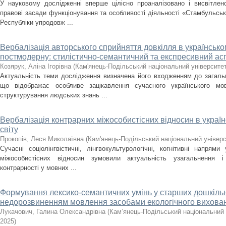
У науковому дослідженні вперше цілісно проаналізовано і висвітлен
правові засади функціонування та особливості діяльності «Стамбульсь
Республіки упродовж ...
Вербалізація авторського сприйняття довкілля в українсько
постмодерну: стилістично-семантичний та експресивний ас
Козярук, Аліна Ігорівна
(
Кам'янець-Подільський національний університет 
Актуальність теми дослідження визначена його входженням до загальн
що відображає особливе зацікавлення сучасного українського мо
структурування людських знань ...
Вербалізація контрарних міжособистісних відносин в україн
світу
Прокопів, Леся Миколаївна
(
Кам'янець-Подільський національний універси
Сучасні соціолінгвістичні, лінгвокультурологічні, когнітивні напрями
міжособистісних відносин зумовили актуальність узагальнення і
контрарності у мовних ...
Формування лексико-семантичних умінь у старших дошкільн
недорозвиненням мовлення засобами екологічного вихова
Лукачович, Галина Олександрівна
(
Кам’янець-Подільський національний у
2025
)