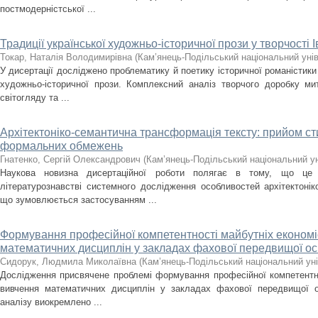
постмодерністської ...
Традиції української художньо-історичної прози у творчості 
Токар, Наталія Володимирівна
(
Кам’янець-Подільський національний унів
У дисертації досліджено проблематику й поетику історичної романістики
художньо-історичної прози. Комплексний аналіз творчого доробку ми
світогляду та ...
Архітектоніко-семантична трансформація тексту: прийом сти
формальних обмежень
Гнатенко, Сергій Олександрович
(
Кам’янець-Подільський національний уні
Наукова новизна дисертаційної роботи полягає в тому, що це
літературознавстві системного дослідження особливостей архітектонік
що зумовлюється застосуванням ...
Формування професійної компетентності майбутніх економіс
математичних дисциплін у закладах фахової передвищої ос
Сидорук, Людмила Миколаївна
(
Кам’янець-Подільський національний уні
Дослідження присвячене проблемі формування професійної компетентнос
вивчення математичних дисциплін у закладах фахової передвищої о
аналізу виокремлено ...