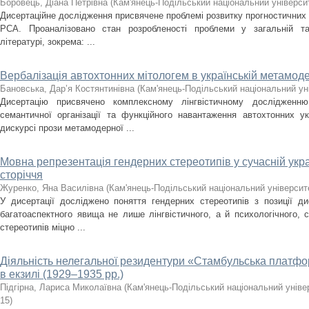
Боровець, Діана Петрівна
(
Кам'янець-Подільський національний університ
Дисертаційне дослідження присвячене проблемі розвитку прогностичних
РСА. Проаналізовано стан розробленості проблеми у загальній та с
літературі, зокрема: ...
Вербалізація автохтонних мітологем в українській метамоде
Бановська, Дар’я Костянтинівна
(
Кам'янець-Подільський національний уні
Дисертацію присвячено комплексному лінгвістичному дослідженню з
семантичної організації та функційного навантаження автохтонних у
дискурсі прози метамодерної ...
Мовна репрезентація гендерних стереотипів у сучасній укра
сторіччя
Журенко, Яна Василівна
(
Кам'янець-Подільський національний університе
У дисертації досліджено поняття гендерних стереотипів з позиції ди
багатоаспектного явища не лише лінгвістичного, а й психологічного, 
стереотипів міцно ...
Діяльність нелегальної резидентури «Стамбульська плат
в екзилі (1929–1935 рр.)
Підгірна, Лариса Миколаївна
(
Кам'янець-Подільський національний універ
15
)