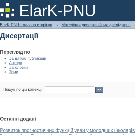
Дисертації
ElarK-PNU
ElarK-PNU: головна сторінка
→
Матеріали дисертаційних досліджень
Дисертації
Перегляд по
За датою публикації
Автори
Заголовки
Теми
Пошук по цій колекції:
Останні додані
Розвиток прогностичних функцій уяви у молодших школярі