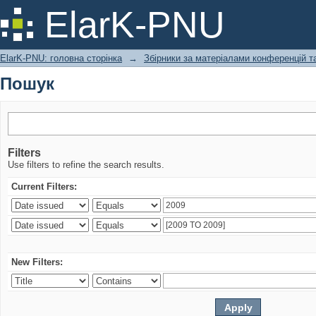
Пошук
ElarK-PNU
ElarK-PNU: головна сторінка
→
Збірники за матеріалами конференцій та
Пошук
Filters
Use filters to refine the search results.
Current Filters:
New Filters: