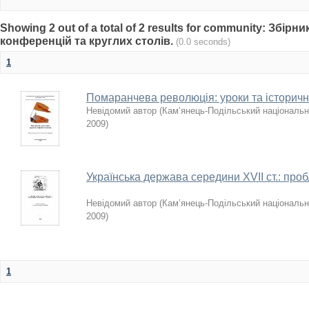
Showing 2 out of a total of 2 results for community: Збір
конференцій та круглих столів.
(0.0 seconds)
1
Помаранчева революція: уроки та історич
Невідомий автор
(
Кам’янець-Подільський національни
2009
)
Українська держава середини XVII ст.: про
Невідомий автор
(
Кам’янець-Подільський національни
2009
)
1