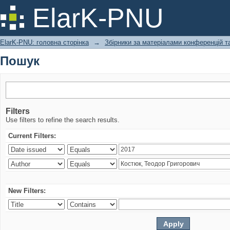
Пошук
ElarK-PNU
ElarK-PNU: головна сторінка
→
Збірники за матеріалами конференцій та
Пошук
Filters
Use filters to refine the search results.
Current Filters:
New Filters: