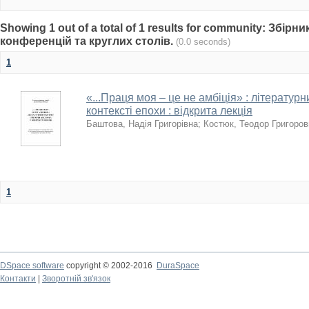
Showing 1 out of a total of 1 results for community: Збір
конференцій та круглих столів.
(0.0 seconds)
1
«...Праця моя – це не амбіція» : літератур
контексті епохи : відкрита лекція
Баштова, Надія Григорівна
;
Костюк, Теодор Григоров
1
DSpace software
copyright © 2002-2016
DuraSpace
Контакти
|
Зворотній зв'язок