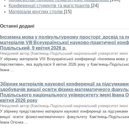
Конференції студентів та магістрантів
[24]
Матеріали круглих столів
[15]
Останні додані
Іноземна мова у полікультурному просторі: досвід та п
матеріалів VІІІ Всеукраїнської науково-практичної конф
Подільський, 9 квітня 2026 р.
Невідомий автор
(
Кам'янець-Подільський національний університет імені 
У збірнику матеріалів VІІІ Всеукраїнської конференції «Іноземна мова у
перспективи», яка відбулася 9 квітня 2026 року у Кам’янець-Подільсько
Івана ...
Збірник матеріалів наукової конференції за підсумкам
здобувачів вищої освіти фізико-математичного факуль
Подільського національного університету імені Івана Огі
квітня 2026 року
Невідомий автор
(
Кам'янець-Подільський національний університет імені 
У збірнику представлено матеріали наукової конференції за підсумками 
вищої освіти фізико-математичного факультету Кам’янець-Подільськог
Івана Огієнка ...