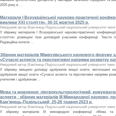
2025 року в ...
Матеріали І Всеукраїнської науково-практичної конфере
виклики ХХІ століття». 30-31 жовтня 2025 р.
Невідомий автор
(
Кам’янець-Подільський національний університет імені 
У збірнику матеріалів І Всеукраїнської науково-практичної конференці
століття» розміщені тези доповідей учасників конференції. Тексти п
Редакційна колегія ...
Збірник матеріалів Міжвузівського наукового форуму з
«Сучасні аспекти та перспективні напрями розвитку на
Невідомий автор
(
Кам'янець-Подільський національний університет імені 
У збірнику вміщено доповіді здобувачів вищої освіти, виголошені н
здобувачів вищої освіти «Сучасні аспекти та перспективні напрями роз
учителям і здобувачам ...
Мова та мовлення: лінгвокультурологічний, комунікат
аспекти : збірник матеріалів ІІІ Міжнародної науково- п
Кам’янець-Подільський, 25-26 травня 2023 р.
Невідомий автор
(
Кам'янець-Подільський національний університет імені 
У збірнику матеріалів ІІІ міжнародної конференції «Мова та мо