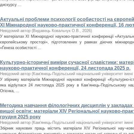
дискурсу ...
Актуальні проблеми психології особистості на європе
XІ Міжнародної науково-практичної конференції, 16 лют
Невідомий автор
(
Видавець Ковальчук О.В.
,
2026
)
У матеріалах XІ Міжнародної науково-практичної конференції «Актуальні
європейському просторі», підготовлених у рамках діючих міжнародни
«Ґенеза особистості ...
Культурно-історичні виміри сучасної славістики: матері
науково-практичної конференції, 24 листопада 2025 р.
Невідомий автор
(
Кам'янець-Подільський національний університет імені 
У збірнику матеріалів Міжнародної наукової конференції «Культурно-іст
яка відбулася 24 листопада 2025 року в Кам’янець-Подільському наці
Огієнка, ...
Методика навчання філологічних дисциплін у закладах 
вищої освіти: матеріали ХІV Регіональної науково-прак
грудня 2025 року
Невідомий автор
(
Кам'янець-Подільський національний університет імені 
Збірник наукових праць містить матеріали ХІV Регіональної нау¬ков
навчання філологічних дисциплін у закладах загальної середньої та вищ