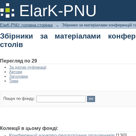
Збірники за матеріалами конференцій
ElarK-PNU
ElarK-PNU: головна сторінка
→
Збірники за матеріалами конференцій та
Збірники за матеріалами конфер
столів
Перегляд по 29
За датою публикації
Автори
Заголовки
Теми
Пошук по фонду:
Колекції в цьому фонді:
Конференції науково-педагогічних працівників
[130]