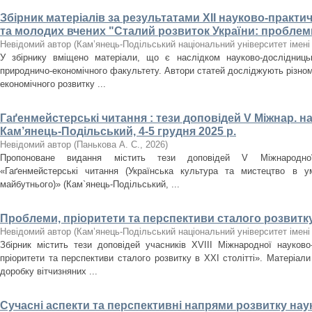
Збірник матеріалів за результатами XІI науково-практи
та молодих вчених "Сталий розвиток України: проблем
Невідомий автор
(
Кам’янець-Подільський національний університет імені 
У збірнику вміщено матеріали, що є наслідком науково-дослідницько
природничо-економічного факультету. Автори статей досліджують різнома
економічного розвитку ...
Гаґенмейстерські читання : тези доповідей V Міжнар. нау
Кам’янець-Подільський, 4-5 грудня 2025 р.
Невідомий автор
(
Панькова А. С.
,
2026
)
Пропоноване видання містить тези доповідей V Міжнародної 
«Гаґенмейстерські читання (Українська культура та мистецтво в ум
майбутнього)» (Кам`янець-Подільський, ...
Проблеми, пріоритети та перспективи сталого розвитку 
Невідомий автор
(
Кам’янець-Подільський національний університет імені 
Збірник містить тези доповідей учасників XVІІІ Міжнародної науково
пріоритети та перспективи сталого розвитку в ХХІ столітті». Матеріал
доробку вітчизняних ...
Сучасні аспекти та перспективні напрями розвитку нау