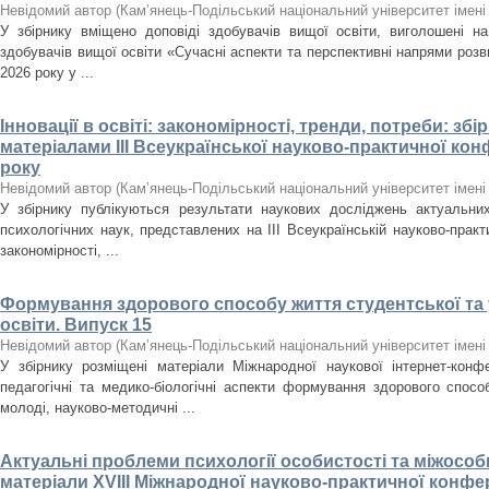
Невідомий автор
(
Кам’янець-Подільський національний університет імені 
У збірнику вміщено доповіді здобувачів вищої освіти, виголошені н
здобувачів вищої освіти «Сучасні аспекти та перспективні напрями розв
2026 року у ...
Інновації в освіті: закономірності, тренди, потреби: зб
матеріалами ІІІ Всеукраїнської науково-практичної конф
року
Невідомий автор
(
Кам’янець-Подільський національний університет імені 
У збірнику публікуються результати наукових досліджень актуальних
психологічних наук, представлених на ІІІ Всеукраїнській науково-практич
закономірності, ...
Формування здорового способу життя студентської та 
освіти. Випуск 15
Невідомий автор
(
Кам’янець-Подільський національний університет імені 
У збірнику розміщені матеріали Міжнародної наукової інтернет-конфе
педагогічні та медико-біологічні аспекти формування здорового спосо
молоді, науково-методичні ...
Актуальні проблеми психології особистості та міжособ
матеріали XVIIІ Міжнародної науково-практичної конфере