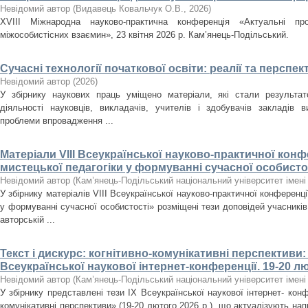
Невідомий автор
(
Видавець Ковальчук О.В.
,
2026
)
XVІІІ Міжнародна науково-практична конференція «Актуальні про
міжособистісних взаємин», 23 квітня 2026 р. Кам’янець-Подільський.
Сучасні технології початкової освіти: реалії та перспек
Невідомий автор
(
2026
)
У збірнику наукових праць уміщено матеріали, які стали результат
діяльності науковців, викладачів, учителів і здобувачів закладів 
проблеми впровадження ...
Матеріали VІІІ Всеукраїнської науково-практичної кон­фе
мистецької педагогіки у формуванні сучасної особистос
Невідомий автор
(
Кам’янець-Подільський національний університет імені 
У збірнику матеріалів VІІІ Всеукраїнської науково-практичної конференці
у формуванні сучасної особистості» розміщені тези доповідей учасників
авторській ...
Текст і дискурс: когнітивно-комунікативні перс­пективи:
Всеукраїнської наукової інтер­нет-конференції. 19-20 л
Невідомий автор
(
Кам’янець-Подільський національний університет імені 
У збірнику представлені тези ІХ Всеукраїнської наукової інтернет- конфе
комунікативні перспективи» (19-20 лютого 2026 р.), що актуалізують на