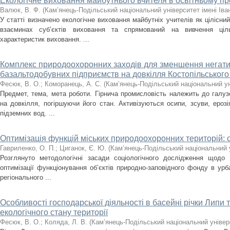
Екологічне виховання майбутнього вчителя в освітньому п
Валюк, В. Ф.
(
Кам’янець-Подільський національний університет імені Іва
У статті визначено екологічне виховання майбутніх учителів як цілісни
взаєминах суб’єктів виховання та спрямований на вивчення ціль
характеристик виховання. ...
Комплекс природоохоронних заходів для зменшення негат
базальтодобувних підприємств на довкілля Костопільського
Фесюк, В. О.
;
Коморанець, А. С.
(
Кам’янець-Подільський національний уні
Предмет, тема, мета роботи. Гірнича промисловість належить до галуз
на довкілля, погіршуючи його стан. Активізуються осипи, зсуви, ерозія
підземних вод. ...
Оптимізація функцій міських природоохоронних територій: 
Гавриленко, О. П.
;
Циганок, Є. Ю.
(
Кам’янець-Подільський національний у
Розглянуто методологічні засади соціологічного дослідження щодо 
оптимізації функціонування об’єктів природно-заповідного фонду в ур
регіонального ...
Особливості господарської діяльності в басейні річки Липи 
екологічного стану території
Фесюк, В. О.
;
Коляда, Л. В.
(
Кам’янець-Подільський національний універс