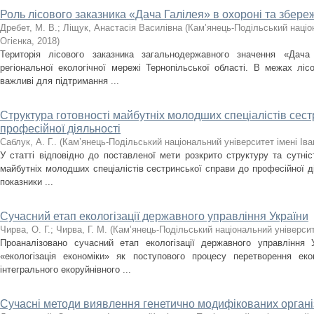
Роль лісового заказника «Дача Галілея» в охороні та збере
Дребет, М. В.
;
Ліщук, Анастасія Василівна
(
Кам’янець-Подільський націон
Огієнка
,
2018
)
Територія лісового заказника загальнодержавного значення «Дач
регіональної екологічної мережі Тернопільської області. В межах лі
важливі для підтримання ...
Структура готовності майбутніх молодших спеціалістів сест
професійної діяльності
Саблук, А. Г..
(
Кам’янець-Подільський національний університет імені Іва
У статті відповідно до поставленої мети розкрито структуру та сутніс
майбутніх молодших спеціалістів сестринської справи до професійної дія
показники ...
Сучасний етап екологізації державного управління України
Чирва, О. Г.
;
Чирва, Г. М.
(
Кам’янець-Подільський національний університе
Проаналізовано сучасний етап екологізації державного управління У
«екологізація економіки» як поступового процесу перетворення ек
інтегрального екоруйнівного ...
Сучасні методи виявлення генетично модифікованих організ