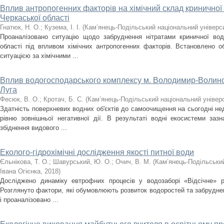
Вплив антропогенних факторів на хімічний склад криничної
Черкаської області
Гнатюк, Н. О.
;
Кузема, І. І.
(
Кам’янець-Подільський національний універси
Проаналізовано ситуацію щодо забруднення нітратами криничної вод
області під впливом хімічних антропогенних факторів. Встановлено о
ситуацією за хімічними ...
Вплив водогосподарського комплексу м. Володимир-Волинсь
Луга
Фесюк, В. О.
;
Кротач, Б. С.
(
Кам’янець-Подільський національний універс
Здатність поверхневих водних об'єктів до самоочищення на сьогодні н
рівню зовнішньої негативної дії. В результаті водні екосистеми заз
збіднення видового ...
Еколого-гідрохімічні дослідження якості питної води
Єльнікова, Т. О.
;
Шавурський, Ю. О.
;
Очич, В. М.
(
Кам’янець-Подільський
Івана Огієнка
,
2018
)
Досліджено динаміку евтрофних процесів у водозаборі «Відсічне» рі
Розглянуто фактори, які обумовлюють розвиток водоростей та забрудне
і проаналізовано ...