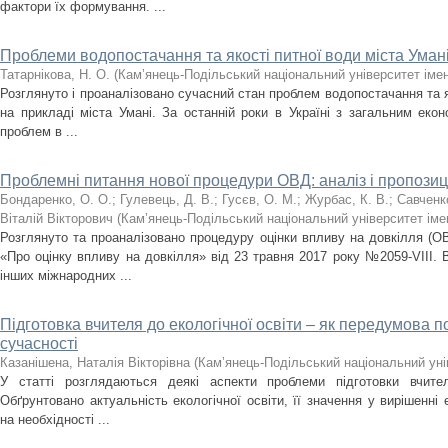
фактори їх формування. ...
Проблеми водопостачання та якості питної води міста Уман
Татарнікова, Н. О.
(
Кам’янець-Подільський національний університет імен
Розглянуто і проаналізовано сучасний стан проблем водопостачання та я
на прикладі міста Умані. За останній роки в Україні з загальним еко
проблем в ...
Проблемні питання нової процедури ОВД: аналіз і пропозиц
Бондаренко, О. О.
;
Гулевець, Д. В.
;
Гусєв, О. М.
;
Журбас, К. В.
;
Савченко
Віталій Вікторович
(
Кам’янець-Подільський національний університет імен
Розглянуто та проаналізовано процедуру оцінки впливу на довкілля (О
«Про оцінку впливу на довкілля» від 23 травня 2017 року №2059-VIII. В
інших міжнародних ...
Підготовка вчителя до екологічної освіти – як передумова 
сучасності
Казанішена, Наталія Вікторівна
(
Кам’янець-Подільський національний унів
У статті розглядаються деякі аспекти проблеми підготовки вчител
Обґрунтовано актуальність екологічної освіти, її значення у вирішенні
на необхідності ...