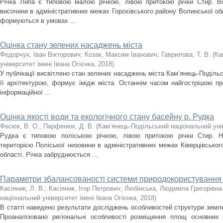
Річка Липа є типовою малою річкою, лівою притокою річки Стир. Во
височини в адміністративних межах Горохівського району Волинської обл
формуються в умовах ...
Оцінка стану зелених насаджень міста
Федорчук, Іван Вікторович
;
Козак, Максим Іванович
;
Гаврилова, Т. В.
(
Ка
університет імені Івана Огієнка
,
2018
)
У публікації висвітлено стан зелених насаджень міста Кам’янець-Подільс
її архітектурою, формує імідж міста. Останнім часом найгострішою 
інформаційної ...
Оцінка якості води та екологічного стану басейну р. Рудка
Фесюк, В. О.
;
Парфенюк, Д. В.
(
Кам’янець-Подільський національний унів
Рудка є типовою поліською річкою, лівою притокою річки Стир. Н
територією Поліської низовини в адміністративних межах Ківерцівськог
області. Річка забруднюється ...
Параметри збалансованості системи природокористування в
Касіяник, Л. В.
;
Касіяник, Ігор Петрович
;
Любінська, Людмила Григорівна
національний університет імені Івана Огієнка
,
2018
)
В статті наведено результати досліджень особливостей структури земле
Проаналізовано регіональні особливості розміщення площ основних