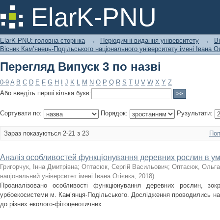
Перегляд Випуск 3 по назві
ElarK-PNU
ElarK-PNU: головна сторінка
→
Періодичні видання університету
→
В
Вісник Кам’янець-Подільського національного університету імені Івана Ог
Перегляд Випуск 3 по назві
0-9
A
B
C
D
E
F
G
H
I
J
K
L
M
N
O
P
Q
R
S
T
U
V
W
X
Y
Z
Або введіть перші кілька букв:
Сортувати по:
Порядок:
Рузультати:
Зараз показуються 2-21 з 23
Поп
Аналіз особливостей функціонування деревних рослин в у
Григорчук, Інна Дмитрівна
;
Оптасюк, Сергій Васильович
;
Оптасюк, Ольга
національний університет імені Івана Огієнка
,
2018
)
Проаналізовано особливості функціонування деревних рослин, зо
урбоекосистеми м. Кам’янця-Подільського. Дослідження проводились на 
до різних еколого-фітоценотичних ...