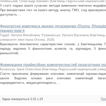
Любинський, Олександр Іванович
(
Кам’янець-Подільський національний у
У статті подано аналіз сучасних методів виявлення генетично модифіков
При використаннi того чи іншого методу аналізу ГМО, слід враховувати 
доступність ...
Фенологічні комплекси денних лускокрилих (Diurna, Rhopalo
придністров’я
Гордій, Наталія Михайлівна
;
Рубановська, Наталія Василівна
(
Кам’янець
університет імені Івана Огієнка
,
2018
)
Враховуючи біокліматичні характеристики сезонів, у Кам’янецькому Пр
періоду виділено 5 фенологічних аспектів, та, відповідно, 5 фено
ранньолітній, ...
Формування професійних компетентностей педагогічних пр
Кучинська, Ірина Олексіївна
(
Кам’янець-Подільський національний універ
Стаття присвячена формуванню ключових компетенцій науково-педаго
школи. Виділені основні риси ключових компетенцій: багатофу
надпредметність, міждисциплінарність, ...
Зараз показуються 2-21 з 23
Поп