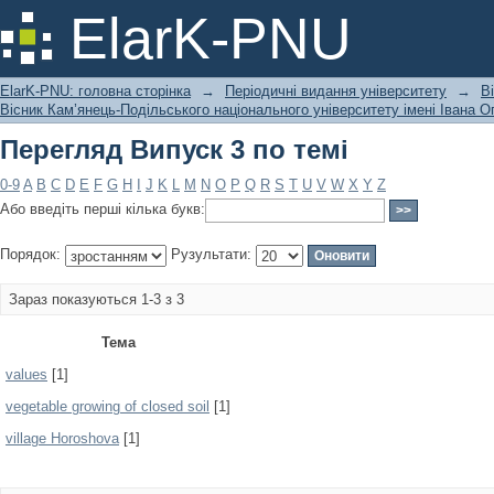
Перегляд Випуск 3 по темі
ElarK-PNU
ElarK-PNU: головна сторінка
→
Періодичні видання університету
→
В
Вісник Кам’янець-Подільського національного університету імені Івана Ог
Перегляд Випуск 3 по темі
0-9
A
B
C
D
E
F
G
H
I
J
K
L
M
N
O
P
Q
R
S
T
U
V
W
X
Y
Z
Або введіть перші кілька букв:
Порядок:
Рузультати:
Зараз показуються 1-3 з 3
Тема
values
[1]
vegetable growing of closed soil
[1]
village Horoshova
[1]