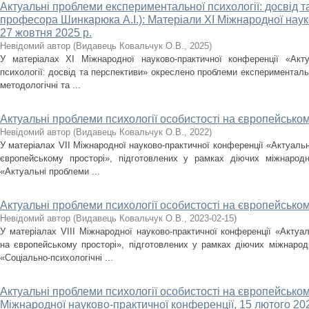
Актуальні проблеми експериментальної психології: досвід 
професора Шинкарюка А.І.): Матеріали XІ Міжнародної наук
27 жовтня 2025 р.
Невідомий автор
(
Видавець Ковальчук О.В.
,
2025
)
У матеріалах XІ Міжнародної науково-практичної конференції «Акт
психології: досвід та перспективи» окреслено проблеми експериментальн
методологічні та ...
Актуальні проблеми психології особистості на європейськом
Невідомий автор
(
Видавець Ковальчук О.В.
,
2022
)
У матеріалах VІІ Міжнародної науково-практичної конференції «Актуальн
європейському просторі», підготовлених у рамках діючих міжнародни
«Актуальні проблеми ...
Актуальні проблеми психології особистості на європейськом
Невідомий автор
(
Видавець Ковальчук О.В.
,
2023-02-15
)
У матеріалах VІІІ Міжнародної науково-практичної конференції «Актуал
на європейському просторі», підготовлених у рамках діючих міжнародн
«Соціально-психологічні ...
Актуальні проблеми психології особистості на європейськом
Міжнародної науково-практичної конференції, 15 лютого 20