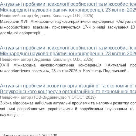
Актуальні проблеми психології особистості та міжособистіс
Міжнародної науково-практичної конференції, 23 квітня 2025
Невідомий автор
(
Видавець Ковальчук О.В.
,
2025
)
Матеріали XVІІ Міжнародної науково-практичної конференції «Актуальні
міжособистісних взаємин» присвячуються 17-й річниці заснування 10 
дослідної лабораторії ...
Актуальні проблеми психології особистості та міжособистісн
Міжнародної науково-практичної конференції, 23 квітня 2026
Невідомий автор
(
Видавець Ковальчук О.В.
,
2026
)
XVІІІ Міжнародна науково-практична конференція «Актуальні про
міжособистісних взаємин», 23 квітня 2026 р. Кам’янець-Подільський.
Актуальні проблеми розвитку організаційної та економічної пси
Всеукраїнського конгресу з організаційної та економічної пс
Невідомий автор
(
ТОВ-Видавництво “ЛОГОС”
,
2019
)
Збірка відображає найбільш актуальні проблеми та напрями розвитку орган
які нині розробляються українськими й зарубіжними науковцями та 
науковців, ...
Зараз показуються 1-20 з 130