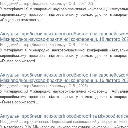
Невідомий автор
(
Видавець Ковальчук О.В.
,
2024-02
)
У матеріалах IX Міжнародної науково-практичної конференції «Актуальні
європейському просторі», підготовлених у рамках діючих міжнародни
«Соціально-психологічні ...
Актуальні проблеми психології особистості на європейськом
Міжнародної науково-практичної конференції, 18 лютого 202
Невідомий автор
(
Видавець Ковальчук О.В.
,
2025
)
У матеріалах X Міжнародної науково-практичної конференції «Актуальні
європейському просторі», підготовлених у рамках діючих міжнародни
«Ґенеза особистості ...
Актуальні проблеми психології особистості на європейськом
Міжнародної науково-практичної конференції, 16 лютого 202
Невідомий автор
(
Видавець Ковальчук О.В.
,
2026
)
У матеріалах XІ Міжнародної науково-практичної конференції «Актуальні
європейському просторі», підготовлених у рамках діючих міжнародни
«Ґенеза особистості ...
Актуальні проблеми психології особистості та міжособистіс
Невідомий автор
(
Кам’янець-Подільський національний університет імені 
У матеріалах XІV Міжнародної науково-практичної конференції «Актуал