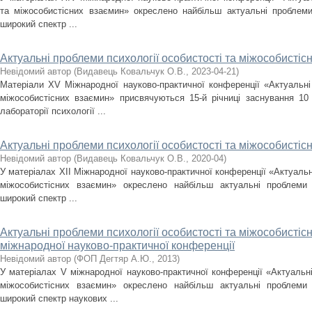
та міжособистісних взаємин» окреслено найбільш актуальні проблеми
широкий спектр ...
Актуальні проблеми психології особистості та міжособистіс
Невідомий автор
(
Видавець Ковальчук О.В.
,
2023-04-21
)
Матеріали XV Міжнародної науково-практичної конференції «Актуальні 
міжособистісних взаємин» присвячуються 15-й річниці заснування 10 
лабораторії психології ...
Актуальні проблеми психології особистості та міжособистісн
Невідомий автор
(
Видавець Ковальчук О.В.
,
2020-04
)
У матеріалах ХІІ Міжнародної науково-практичної конференції «Актуальн
міжособистісних взаємин» окреслено найбільш актуальні проблеми 
широкий спектр ...
Актуальні проблеми психології особистості та міжособистіс
міжнародної науково-практичної конференції
Невідомий автор
(
ФОП Дегтяр А.Ю.
,
2013
)
У матеріалах V міжнародної науково-практичної конференції «Актуальні
міжособистісних взаємин» окреслено найбільш актуальні проблеми 
широкий спектр наукових ...