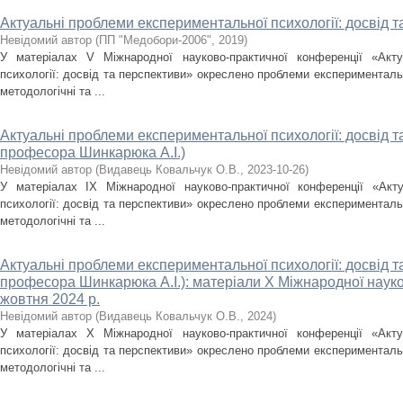
Актуальні проблеми експериментальної психології: досвід т
Невідомий автор
(
ПП "Медобори-2006"
,
2019
)
У матеріалах V Міжнародної науково-практичної конференції «Акту
психології: досвід та перспективи» окреслено проблеми експериментальн
методологічні та ...
Актуальні проблеми експериментальної психології: досвід 
професора Шинкарюка А.І.)
Невідомий автор
(
Видавець Ковальчук О.В.
,
2023-10-26
)
У матеріалах IX Міжнародної науково-практичної конференції «Акт
психології: досвід та перспективи» окреслено проблеми експериментальн
методологічні та ...
Актуальні проблеми експериментальної психології: досвід 
професора Шинкарюка А.І.): матеріали X Міжнародної науко
жовтня 2024 р.
Невідомий автор
(
Видавець Ковальчук О.В.
,
2024
)
У матеріалах X Міжнародної науково-практичної конференції «Акту
психології: досвід та перспективи» окреслено проблеми експериментальн
методологічні та ...