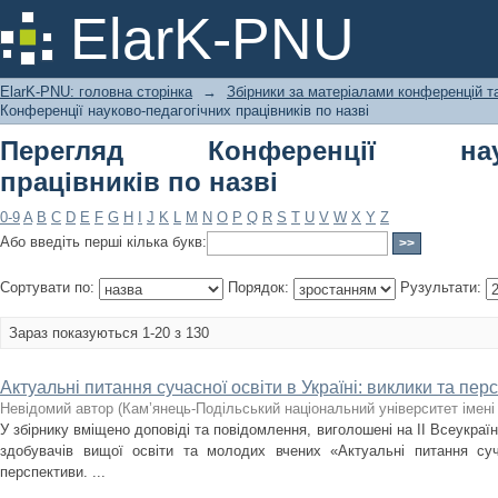
Перегляд Конференції науково-педаг
ElarK-PNU
ElarK-PNU: головна сторінка
→
Збірники за матеріалами конференцій та
Конференції науково-педагогічних працівників по назві
Перегляд Конференції науков
працівників по назві
0-9
A
B
C
D
E
F
G
H
I
J
K
L
M
N
O
P
Q
R
S
T
U
V
W
X
Y
Z
Або введіть перші кілька букв:
Сортувати по:
Порядок:
Рузультати:
Зараз показуються 1-20 з 130
Актуальні питання сучасної освіти в Україні: виклики та пер
Невідомий автор
(
Кам’янець-Подільський національний університет імені 
У збірнику вміщено доповіді та повідомлення, виголошені на ІІ Всеукраїн
здобувачів вищої освіти та молодих вчених «Актуальні питання суча
перспективи. ...