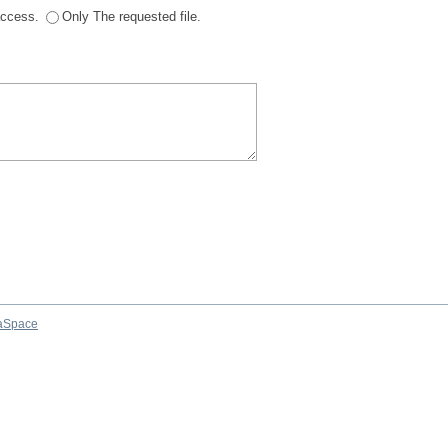
 access.
Only The requested file.
aSpace