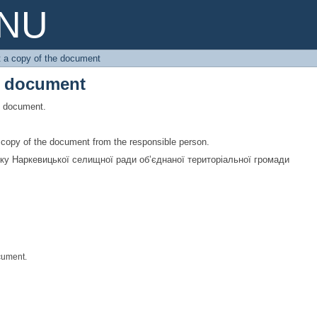
e document
PNU
 a copy of the document
e document
is document.
a copy of the document from the responsible person.
тку Наркевицької селищної ради об’єднаної територіальної громади
cument.