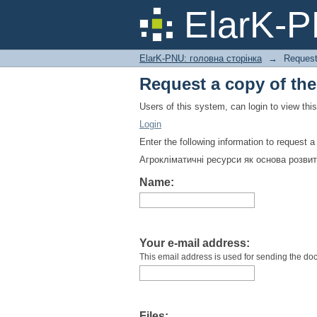
Request a copy of th
ElarK-
ElarK-PNU: головна сторінка
→
Request
Request a copy of th
Users of this system, can login to view th
Login
Enter the following information to request 
Агрокліматичні ресурси як основа розви
Name:
Your e-mail address:
This email address is used for sending the do
Files: