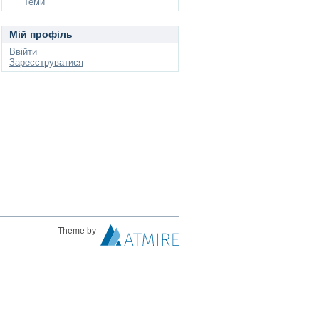
Теми
Мій профіль
Ввійти
Зареєструватися
Theme by