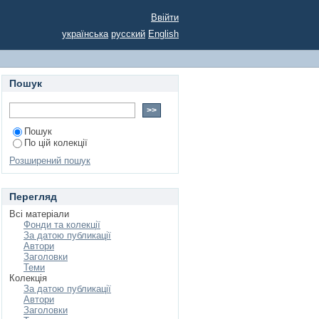
Ввійти
українська
русский
English
Пошук
Пошук
По цій колекції
Розширений пошук
Перегляд
Всі матеріали
Фонди та колекції
За датою публикації
Автори
Заголовки
Теми
Колекція
За датою публикації
Автори
Заголовки