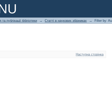
PNU
 та публікації бібліотеки
→
Статті в наукових збірниках
→
Filter by: A
Наступна сторінка