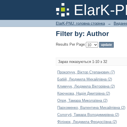
Filter by: Author
ElarK-
ElarK-PNU: головна сторінка
→
Видання
Filter by: Author
Results Per Page:
Зараз показуються 1-10 з 32
Прокопчук, Віктор Степанович (7)
Бабій, Людмила Михайлівна (2)
Климчук, Людмила Вікторівна (2)
Крючкова, Надія Дмитрівна (2)
Опря, Тамара Миколаївна (2)
Пархоменко, Валентина Михайлівна (2)
Сологуб, Тамара Володимирівна (2)
Філінюк, Людмила Феодосіївна (2)