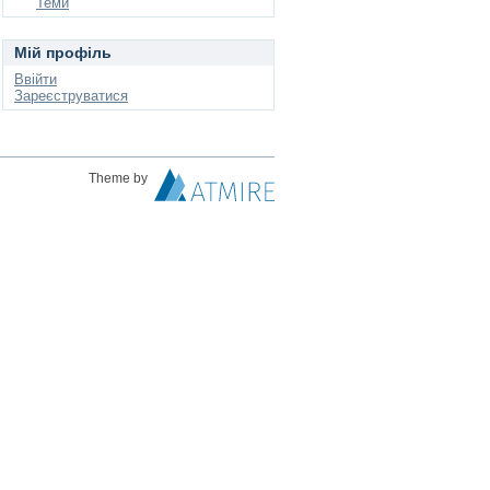
Теми
Мій профіль
Ввійти
Зареєструватися
Theme by