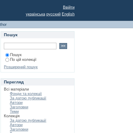
Ввійти
українська
русский
English
uthor
Пошук
Пошук
По цій колекції
Розширений пошук
Перегляд
Всі матеріали
Фонди та колекції
За датою публикації
Автори
Заголовки
Теми
Колекція
За датою публикації
Автори
Заголовки