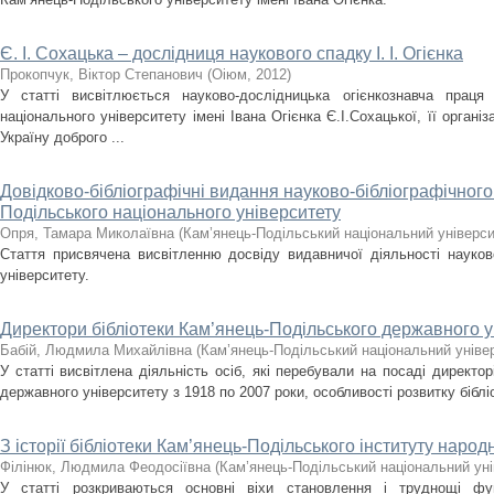
Є. І. Сохацька – дослідниця наукового спадку І. І. Огієнка
Прокопчук, Віктор Степанович
(
Оіюм
,
2012
)
У статті висвітлюється науково-дослідницька огієнкознавча праця
національного університету імені Івана Огієнка Є.І.Сохацької, її органі
Україну доброго ...
Довідково-бібліографічні видання науково-бібліографічного 
Подільського національного університету
Опря, Тамара Миколаївна
(
Кам’янець-Подільський національний університ
Стаття присвячена висвітленню досвіду видавничої діяльності науково-
університету.
Директори бібліотеки Кам’янець-Подільського державного у
Бабій, Людмила Михайлівна
(
Кам’янець-Подільський національний уніве
У статті висвітлена діяльність осіб, які перебували на посаді директор
державного університету з 1918 по 2007 роки, особливості розвитку бібліо
З історії бібліотеки Кам’янець-Подільського інституту народ
Філінюк, Людмила Феодосіївна
(
Кам’янець-Подільський національний унів
У статті розкриваються основні віхи становлення і труднощі функ