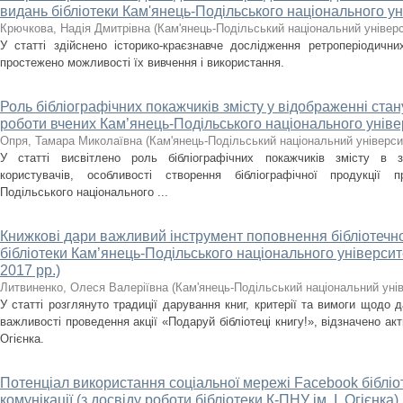
видань бібліотеки Кам'янець-Подільського національного уні
Крючкова, Надія Дмитрівна
(
Кам'янець-Подільський національний універси
У статті здійснено історико-краєзнавче дослідження ретроперіодичн
простежено можливості їх вивчення і використання.
Роль бібліографічних покажчиків змісту у відображенні стан
роботи вчених Кам’янець-Подільського національного універ
Опря, Тамара Миколаївна
(
Кам'янець-Подільський національний університ
У статті висвітлено роль бібліографічних покажчиків змісту в з
користувачів, особливості створення бібліографічної продукції п
Подільського національного ...
Книжкові дари важливий інструмент поповнення бібліотечно
бібліотеки Кам’янець-Подільського національного університе
2017 рр.)
Литвиненко, Олеся Валеріївна
(
Кам'янець-Подільський національний унів
У статті розглянуто традиції дарування книг, критерії та вимоги щодо 
важливості проведення акції «Подаруй бібліотеці книгу!», відзначено ак
Огієнка.
Потенціал використання соціальної мережі Facebook біблі
комунікації (з досвіду роботи бібліотеки К-ПНУ ім. І. Огієнка)