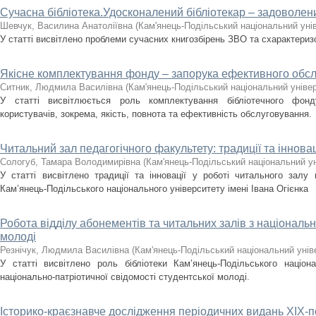
Сучасна бібліотека.Удосконалений бібліотекар – задоволен
Шевчук, Василина Анатоліївна
(
Кам'янець-Подільський національний унів
У статті висвітлено проблеми сучасних книгозбірень ЗВО та схарактериз
Якісне комплектування фонду – запорука ефективного обсл
Ситник, Людмила Василівна
(
Кам'янець-Подільський національний універ
У статті висвітлюється роль комплектування бібліотечного фонд
користувачів, зокрема, якість, повнота та ефективність обслуговування.
Читальний зал педагогічного факультету: традиції та інновац
Сологуб, Тамара Володимирівна
(
Кам'янець-Подільський національний ун
У статті висвітлено традиції та інновації у роботі читального залу 
Кам’янець-Подільського національного університету імені Івана Огієнка
Робота відділу абонементів та читальних залів з національ
молоді
Резнічук, Людмила Василівна
(
Кам'янець-Подільський національний уніве
У статті висвітлено роль бібліотеки Кам’янець-Подільського націон
національно-патріотичної свідомості студентської молоді.
Історико-краєзнавче дослідження періодичних видань ХІХ-поч