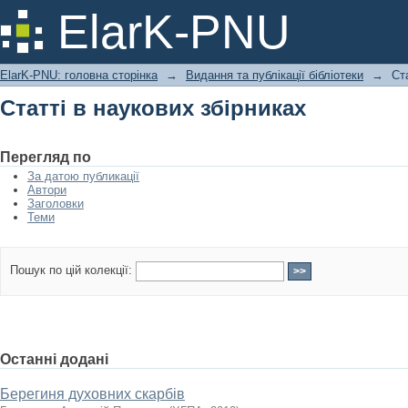
Статті в наукових збірниках
ElarK-PNU
ElarK-PNU: головна сторінка
→
Видання та публікації бібліотеки
→
Ст
Статті в наукових збірниках
Перегляд по
За датою публикації
Автори
Заголовки
Теми
Пошук по цій колекції:
Останні додані
Берегиня духовних скарбів