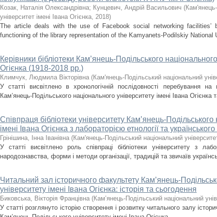
Козак, Наталія Олександрівна
;
Кунцевич, Андрій Васильович
(
Кам'янець
університет імені Івaнa Oгієнкa
,
2018
)
The article deals with the use of Facebook social networking facilities’ 
functioning of the library representation of the Kamyanets-Podilskiy National 
Керівники бібліотеки Кам’янець-Подільського національного 
Огієнка (1918-2018 рр.)
Климчук, Людмила Вікторівна
(
Кам'янець-Подільський національний уніве
У статті висвітлено в хронологічній послідовності перебування на по
Кам’янець-Подільського національного університету імені Івана Огієнка та
Співпраця бібліотеки університету Кам’янець-Подільського 
імені Івана Огієнка з лабораторією етнології та українськог
Грінішина, Інна Іванівна
(
Кам'янець-Подільський національний університет
У статті висвітлено роль співпраці бібліотеки університету з лабо
народознавства, форми і методи організації, традицій та звичаїв українс
Читальний зал історичного факультету Кам’янець-Подільськ
університету імені Івана Огієнка: історія та сьогодення
Биковська, Вікторія Францівна
(
Кам’янець-Подільський національний уніве
У статті розглянуто історію створення і розвитку читального залу істори
Кам’янець-Подільського університету імені Івана Огієнка.