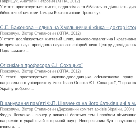
Гаврищук, Анатолій Петрович
(
ХГПА
,
2012
)
У статті простежується життя, педагогічна та бібліотечна діяльність ди
бібліотечної системи Тамари Костянтинівни Прокопчук.
С.Е. Баженова – єдина на Хмельниччині жінка – доктор істо
Прокопчук, Віктор Степанович
(
ХГПА
,
2012
)
У статті досліджується життєвий шлях, науково-педагогічна і краєзнавч
історичних наук, провідного наукового співробітника Центру дослідження
Подільського ...
Огієнкіана професора Є.І. Сохацької
Прокопчук, Віктор Степанович
(
ХГПА
,
2012
)
У статті простежується науково-дослідницька огієнкознавча праця
національного університету імені Івана Огієнка Є.І. Сохацької, її орган
Україну доброго ...
Вшанування пам'яті Ф.П. Шевченка на його батьківщині в м.
Прокопчук, Віктор Степанович
(
Державний комітет архівів України
,
2004
)
Федір Шевченко - піонер у вивченні багатьох тем і проблем вітчизняної
напрямків в українській історичній науці. Непересічним був і науково-о
вченого. ...