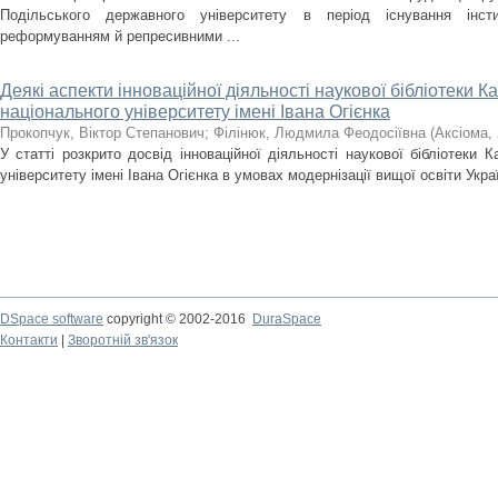
Подільського державного університету в період існування інсти
реформуванням й репресивними ...
Деякі аспекти інноваційної діяльності наукової бібліотеки 
національного університету імені Івана Огієнка
Прокопчук, Віктор Степанович
;
Філінюк, Людмила Феодосіївна
(
Аксіома
,
У статті розкрито досвід інноваційної діяльності наукової бібліотеки 
університету імені Івана Огієнка в умовах модернізації вищої освіти Укра
DSpace software
copyright © 2002-2016
DuraSpace
Контакти
|
Зворотній зв'язок