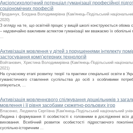
Аксіопсихологічний потенціал гуманізації професійної підго
соціономічних професій
Проданчук, Богдана Володимирівна
(
Кам'янець-Подільський національний
2020
)
З огляду на те, що освітній процес у вищій школі конструюється обома 
– надзвичайно важливим аспектом гуманізації ми вважаємо їх обопільні п
...
Активізація мовлення у дітей з порушеннями інтелекту пом
застосування комп’ютерних технологій
Войтанович, Христина Володимирівна
(
Кам'янець-Подільський національн
2021
)
На сучасному етапі розвитку теорії та практики спеціальної освіти в Укр
гуманістичного ставлення суспільства до осіб з особливими потре
опікуються, ...
Активізація мовленнєвого спілкування дошкільників з зага
мовлення і її рівня засобами сюжетно-рольових ігор
Власенко, Людмила Сергіївна
(
Кам'янець-Подільський національний уніве
Людина і формування її особистості є головними в дослідженні всіх д
виховання. Всебічний розвиток особистості підростаючого поколін
суспільно-історичним ...