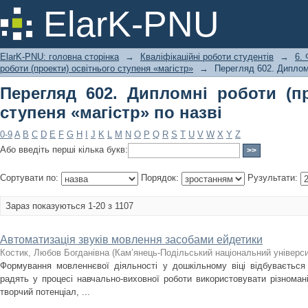
Перегляд 602. Дипломні роботи (пр
ElarK-PNU
назві
ElarK-PNU: головна сторінка
→
Кваліфікаційні роботи студентів
→
6. 
роботи (проекти) освітнього ступеня «магістр»
→
Перегляд 602. Дипломн
Перегляд 602. Дипломні роботи (пр
ступеня «магістр» по назві
0-9
A
B
C
D
E
F
G
H
I
J
K
L
M
N
O
P
Q
R
S
T
U
V
W
X
Y
Z
Або введіть перші кілька букв:
Сортувати по:
Порядок:
Рузультати:
Зараз показуються 1-20 з 1107
Автоматизація звуків мовлення засобами ейдетики
Костик, Любов Богданівна
(
Кам’янець-Подільський національний університ
Формування мовленнєвої діяльності у дошкільному віці відбувається
радять у процесі навчально-виховної роботи використовувати різномані
творчий потенціал, ...