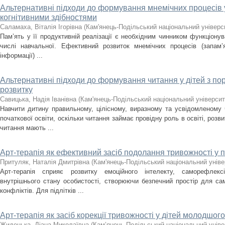
Альтернативні підходи до формування мнемічних процесів у
когнітивними здібностями
Саламаха, Віталія Ігорівна
(
Кам'янець-Подільський національний універси
Пам’ять у її продуктивній реалізації є необхідним чинником функціонув
числі навчальної. Ефективний розвиток мнемічних процесів (запам’я
інформації) ...
Альтернативні підходи до формування читання у дітей з 
розвитку
Савицька, Надія Іванівна
(
Кам'янець-Подільський національний університе
Навчити дитину правильному, цілісному, виразному та усвідомленому
початкової освіти, оскільки читання займає провідну роль в освіті, роз
читання мають ...
Арт-терапія як ефективний засіб подолання тривожності у пі
Притуляк, Наталія Дмитрівна
(
Кам'янець-Подільський національний універ
Арт-терапія сприяє розвитку емоційного інтелекту, саморефлексі
внутрішнього стану особистості, створюючи безпечний простір для са
конфліктів. Для підлітків ...
Арт-терапія як засіб корекції тривожності у дітей молодшого
Жидецька, Діана Миколаївна
(
Кам’янець-Подільський національний універ