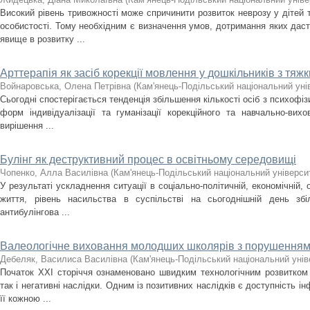
Високий рівень тривожності може спричинити розвиток неврозу у дітей
особистості. Тому необхідним є визначення умов, дотримання яких дас
явище в розвитку ...
Арттерапія як засіб корекції мовлення у дошкільників з т
Войнаровська, Олена Петрівна
(
Кам'янець-Подільський національний унів
Сьогодні спостерігається тенденція збільшення кількості осіб з психоф
форм індивідуалізації та гуманізації корекційного та навчально-вих
вирішення ...
Булінг як деструктивний процес в освітньому середовищі
Чопенко, Алла Василівна
(
Кам'янець-Подільський національний університ
У результаті ускладнення ситуації в соціально-політичній, економічній, 
життя, рівень насильства в суспільстві на сьогоднішній день збі
антибулінгова ...
Валеологічне виховання молодших школярів з порушення
Дебеляк, Василиса Василівна
(
Кам'янець-Подільський національний уніве
Початок ХХІ сторіччя ознаменовано швидким технологічним розвитком с
так і негативні наслідки. Одним із позитивних наслідків є доступність і
її кожною ...