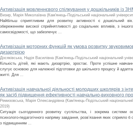
Активізація мовленнєвого спілкування у дошкільників із З
Визир, Марія Миколаївна
(
Кам'янець-Подільський національний університе
Найбільш сприятливим для розвитку активності є дошкільний вік
збереженням високої сприйнятливості до соціальних впливів, з іншого
самосвідомості, що забезпечує ...
Активізація моторних функцій як умова розвитку звуковимови
дизартрією
Досяківська, Надія Василівна
(
Кам'янець-Подільський національний уніве
Кількість дітей, які мають дизартрію, зростає. Проте успішне навчан
слугує основою для належної підготовки до шкільного процесу й адаптаці
житті. Для ...
Активізація навчальної діяльності молодших школярів з і
як засіб підвищення ефективності навчально-виховного пр
Ремизовська, Марія Олександрівна
(
Кам'янець-Подільський національний 
2019
)
Ситуація сьогоденного розвитку суспільства, і зокрема системи о
психолого-педагогічного напряму завдання, розв’язання яких сприяло б 
з підвищенням ...