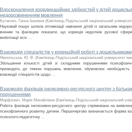
Вдосконалення координаційних здібностей у дітей дошкільно
недорозвиненням мовлення
Бугаєнко, Ганна Іванівна
(
Кам'янець-Подільський національний університе
Науковий пошук шляхів оптимізації навчання дітей із загальним недор
вченим та фахівцям показати, що корекція недоліків рухової сфе
мобілізації всіх ...
Взаємодія спеціалістів у корекційній роботі з дошкільникам
Ямпольська, Ю. В.
(
Кам'янець-Подільський національний університет імен
Збільшення кількості дітей зі складними порушеннями психофізичн
призводять до тяжких порушень мовлення, обумовлює необхідність р
взаємодії спеціалістів щодо ...
Взаємодія фахівців інклюзивно-ресурсного центру з батькам
порушеннями
Марфієвич, Марія Михайлівна
(
Кам'янець-Подільський національний уніве
Робота фахівців інклюзивно-ресурсного центру спрямована на виявлен
психофізичного розвитку дитини. Першочергово визначається форма вза
психолого-педагогічну ...