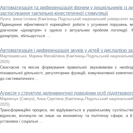
Автоматизація та диференціація фонем у дошкільників із 
застосування тактильно-кінестетичної стимуляції
Лунга, Ірина Іллівна
(
Кам'янець-Подільський національний університет ім
Підвищення ефективності корекційної роботи з усунення порушень мо
діагнозом «дизартрія» є однією з актуальних проблем логопедії. К
дизартрію, збільшується. ...
Автоматизація і диференціація звуків у дітей з дислалією 
Мартишевська, Марина Михайлівна
(
Кам'янець-Подільський національний
2025
)
Своєчасне та якісне формування правильної звуковимови є необхі
пізнавальної діяльності, регуляторних функцій, комунікативної компетент
до систематичного ...
Агресія у структурі делінквентної поведінки осіб підліткового
Маріянчук (Савчук), Анна Сергіївна
(
Кам'янець-Подільський національний 
2025
)
Трансформаційні процеси, які відбуваються в українському суспільств
відносин, вплинули не лише на економічну та політичну сфери, а й 
установки і соціальні ...