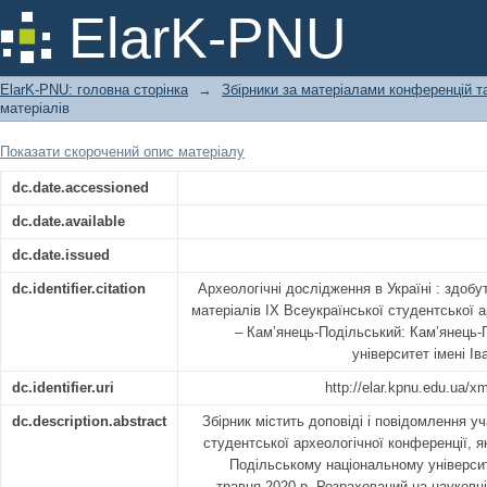
Археологічні дослідження в Україні :
ElarK-PNU
ElarK-PNU: головна сторінка
→
Збірники за матеріалами конференцій та
матеріалів
Показати скорочений опис матеріалу
dc.date.accessioned
dc.date.available
dc.date.issued
dc.identifier.citation
Археологічні дослідження в Україні : здобут
матеріалів IX Всеукраїнської студентської а
– Кам’янець-Подільський: Кам’янець-
університет імені Ів
dc.identifier.uri
http://elar.kpnu.edu.ua/
dc.description.abstract
Збірник містить доповіді і повідомлення у
студентської археологічної конференції, я
Подільському національному університе
травня 2020 р. Розрахований на науковці