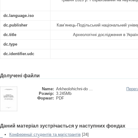
dc.language.iso
dc.publisher
Кам’янець-Подільський національний універ
dc.title
Археологічні дослідження в Україн
dc.type
dc.identifier.udc
Долучені файли
Name:
Arkheolohichni-do ...
Перег
Розмір:
3.245Mb
Формат:
PDF
Даний матеріал зустрічається у наступних фондах
Конференції студентів та магістрантів
[24]