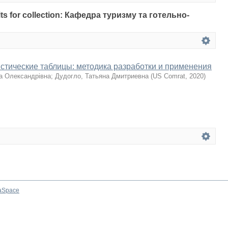
ults for collection: Кафедра туризму та готельно-
стические таблицы: методика разработки и применения
а Олександрівна
;
Дудогло, Татьяна Дмитриевна
(
US Comrat
,
2020
)
aSpace