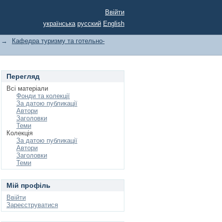
Ввійти
українська
русский
English
→
Кафедра туризму та готельно-
Перегляд
Всі матеріали
Фонди та колекції
За датою публикації
Автори
Заголовки
Теми
Колекція
За датою публикації
Автори
Заголовки
Теми
Мій профіль
Ввійти
Зареєструватися