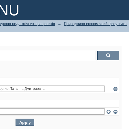
PNU
ауково-педагогічних працівників
→
Природничо-економічний факультет