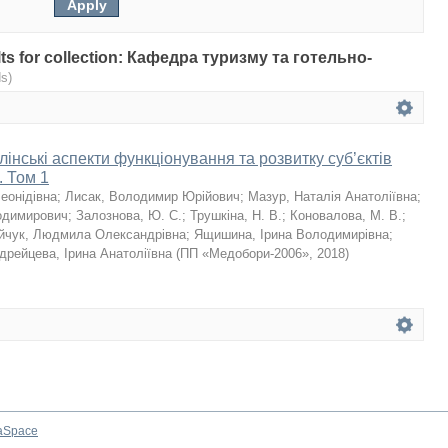
ults for collection: Кафедра туризму та готельно-
s)
інські аспекти функціонування та розвитку суб’єктів
 Том 1
еонідівна
;
Лисак, Володимир Юрійович
;
Мазур, Наталія Анатоліївна
;
одимирович
;
Залознова, Ю. С.
;
Трушкіна, Н. В.
;
Коновалова, М. В.
;
йчук, Людмила Олександрівна
;
Ящишина, Ірина Володимирівна
;
дрейцева, Ірина Анатоліївна
(
ПП «Медобори-2006»
,
2018
)
aSpace