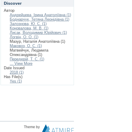
Discover
Автор
Андрейцева, Ірина Анатоліївна (1)
Боднарчук, Тетяна Леонідівна (1)
Залознова, Ю. С. (1)
Коновалова, М. В. (1)
Лисак, Володимир Юрійович (1)
Логвін, О. О. (1)
Мазур, Наталія Анатоліївна (1)
Маковоз, О. С. (1)
Матвейчук, Людмила
Олександрівна (1)
Передерій, Т. С. (1)
... View More
Date Issued
2018 (1)
Has File(s)
Yes (1)
Theme by