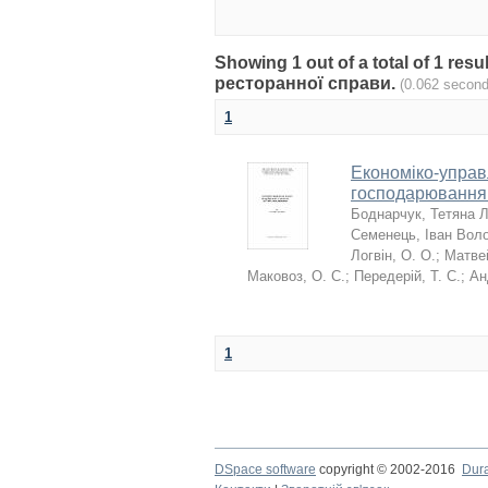
Showing 1 out of a total of 1 res
ресторанної справи.
(0.062 second
1
Економіко-управл
господарювання.
Боднарчук, Тетяна Л
Семенець, Іван Вол
Логвін, О. О.
;
Матве
Маковоз, О. С.
;
Передерій, Т. С.
;
Ан
1
DSpace software
copyright © 2002-2016
Dur