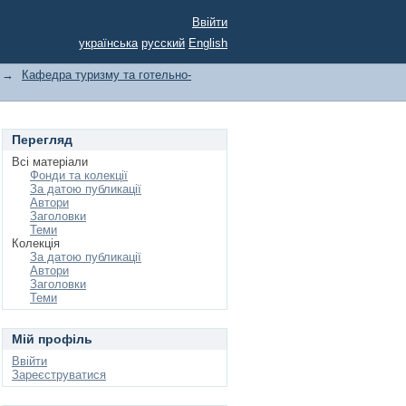
Ввійти
українська
русский
English
→
Кафедра туризму та готельно-
Перегляд
Всі матеріали
Фонди та колекції
За датою публикації
Автори
Заголовки
Теми
Колекція
За датою публикації
Автори
Заголовки
Теми
Мій профіль
Ввійти
Зареєструватися