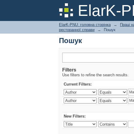
Пошук
ElarK-
ElarK-PNU: головна сторінка
→
Праці н
ресторанної справи
→
Пошук
Пошук
Filters
Use filters to refine the search results.
Current Filters:
New Filters: