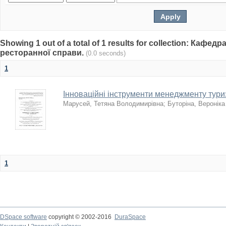
Showing 1 out of a total of 1 results for collection: Кафе
ресторанної справи.
(0.0 seconds)
1
Інноваційні інструменти менеджменту туриз
Марусей, Тетяна Володимирівна
;
Буторіна, Вероніка
1
DSpace software
copyright © 2002-2016
DuraSpace