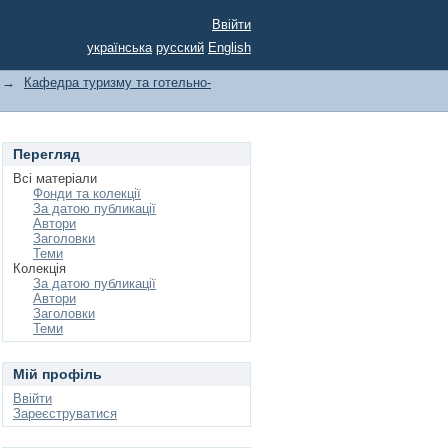
Ввійти
українська
русский
English
→
Кафедра туризму та готельно-
Перегляд
Всі матеріали
Фонди та колекції
За датою публикації
Автори
Заголовки
Теми
Колекція
За датою публикації
Автори
Заголовки
Теми
Мій профіль
Ввійти
Зареєструватися