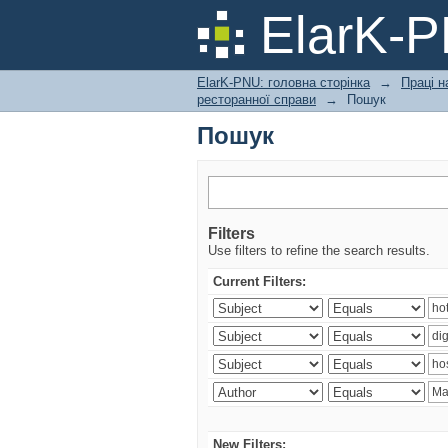
Пошук
ElarK-
ElarK-PNU: головна сторінка
→
Праці н
ресторанної справи
→
Пошук
Пошук
Filters
Use filters to refine the search results.
Current Filters:
New Filters: