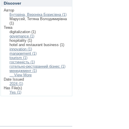
Discover
Автор
Буторіна, Вероніка Борисівна (1)
Марусей, Тетяна Володимирівна
(1)
Тема
digitalization (1)
governance (1)
hospitality (1)
hotel and restaurant business (1)
innovation (1)
management (1)
tourism (1)
гостинність (1)
готельно-ресторанний бізнес (1)
менеджмент (1)
... View More
Date Issued
2024 (1)
Has File(s)
Yes (1)