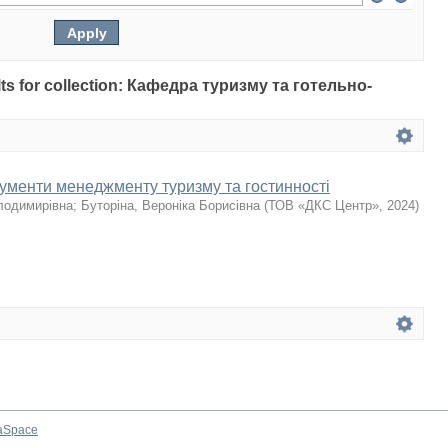
ults for collection: Кафедра туризму та готельно-
рументи менеджменту туризму та гостинності
лодимирівна
;
Буторіна, Вероніка Борисівна
(
ТОВ «ДКС Центр»
,
2024
)
aSpace