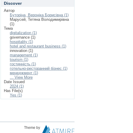
Discover
Автор
Буторіна, Вероніка Борисівна (1)
Марусей, Тетяна Володимирівна
(1)
Тема
digitalization (1)
governance (1)
hospitality (1)
hotel and restaurant business (1)
innovation (1)
management (1)
tourism (1)
гостинність (1)
готельно-ресторанний бізнес (1)
менеджмент (1)
... View More
Date Issued
2024 (1)
Has File(s)
Yes (1)
Theme by