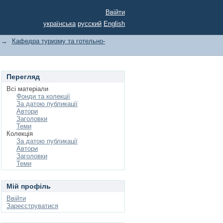
Ввійти
українська
русский
English
→
Кафедра туризму та готельно-
Перегляд
Всі матеріали
Фонди та колекції
За датою публикації
Автори
Заголовки
Теми
Колекція
За датою публикації
Автори
Заголовки
Теми
Мій профіль
Ввійти
Зареєструватися