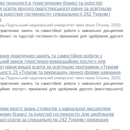
і технології в туристичному бізнесі та індустрії
 освіти другого (магістерського) рівня за освітньою
 індустрія гостинності» спеціальності 242 Туризм і
я
ець-Подільський національний університет імені Івана Огієнка
,
2025
)
практичних занять та самостійної роботи з навчальної дисципліни
бізнесі та індустрії гостинності» призначені для здобувачів другого
ння практичних занять та самостійної роботи з
ьний ринок туристично-рекреаційних послуг» для
го) рівня вищої освіти за освітньою програмою «Туризм
льності J3 «Туризм та рекреація» денної форми навчання
ець-Подільський національний університет імені Івана Огієнка
,
2025
)
практичних занять та самостійної роботи з навчальної дисципліни
ційних послуг» призначені для здобувачів другого (магістерського)
тики якості знань студентів з навчальної дисципліни
чному бізнесі та індустрії гостинності» для здобувачів
щої освіти за спеціальністю 242 Туризм і рекреація