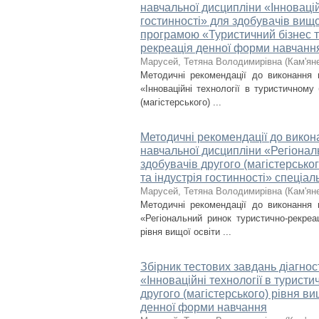
навчальної дисципліни «Інноваційн
гостинності» для здобувачів вищої
програмою «Туристичний бізнес та
рекреація денної форми навчанн
Марусей, Тетяна Володимирівна
(
Кам'ян
Методичні рекомендації до виконання 
«Інноваційні технології в туристичному 
(магістерського) ...
Методичні рекомендації до викона
навчальної дисципліни «Регіонал
здобувачів другого (магістерсько
та індустрія гостинності» спеціа
Марусей, Тетяна Володимирівна
(
Кам'ян
Методичні рекомендації до виконання 
«Регіональний ринок туристично-рекреа
рівня вищої освіти ...
Збірник тестових завдань діагнос
«Інноваційні технології в туристи
другого (магістерського) рівня ви
денної форми навчання