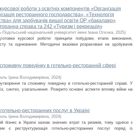
урсової роботи з освітніх компонен­тів «Організація
ізація рестора­н­ного господарства», «Технологія
ства» для здобувачів вищої освіти ОР «бакалавр»
торанна справа та 242 «Туризм і рекреація»
-Подільський національний університет імені Івана Огієнка
,
2025
)
дготовки курсової роботи: принципи побудови, етапи виконання,
сту та оцінювання. Методичні вказівки розраховані на здобувачів
 споживчу поведінку в готельно-ресторанній сфері
оль Ірина Володимирівна
,
2024
)
оутворення та споживчу поведінку в готельно-ресторанній справі. У
із, синтез, узагальнення. Розкрито основні аспекти впливу війни на
готельно-ресторанних послуг в Україні
оль Ірина Володимирівна
,
2024
)
й бізнес в Україні зазнає значних втрат та ризиків, тому однією з
ем є реструктуризація готельно-ресторанних послуг поряд із