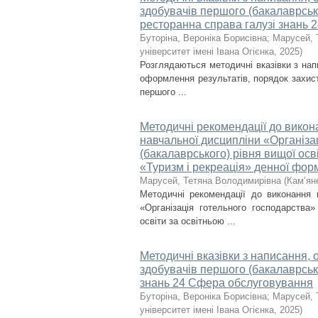
здобувачів першого (бакалаврсько
ресторанна справа галузі знань
Буторіна, Вероніка Борисівна
;
Марусей, 
університет імені Івана Огієнка
,
2025
)
Розглядаються методичні вказівки з нап
оформлення результатів, порядок захист
першого ...
Методичні рекомендації до викона
навчальної дисципліни «Організа
(бакалаврського) рівня вищої ос
«Туризм і рекреація» денної фор
Марусей, Тетяна Володимирівна
(
Кам’ян
Методичні рекомендації до виконання 
«Організація готельного господарства»
освіти за освітньою ...
Методичні вказівки з написання, 
здобувачів першого (бакалаврсько
знань 24 Сфера обслуговування
Буторіна, Вероніка Борисівна
;
Марусей, 
університет імені Івана Огієнка
,
2025
)