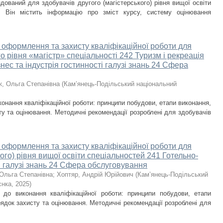
ований для здобувачів другого (магістерського) рівня вищої освіти
я. Він містить інформацію про зміст курсу, систему оцінювання
, оформлення та захисту кваліфікаційної роботи для
о рівня «магістр» спеціальності 242 Туризм і рекреація
нес та індустрія гостинності галузі знань 24 Сфера
к, Ольга Степанівна
(
Кам’янець-Подільський національний
онання кваліфікаційної роботи: принципи побудови, етапи виконання,
у та оцінювання. Методичні рекомендації розроблені для здобувачів
, оформлення та захисту кваліфікаційної роботи для
го) рівня вищої освіти спеціальностей 241 Готельно-
 галузі знань 24 Сфера обслуговування
 Ольга Степанівна
;
Хоптяр, Андрій Юрійович
(
Кам’янець-Подільський
єнка
,
2025
)
 до виконання кваліфікаційної роботи: принципи побудови, етапи
ядок захисту та оцінювання. Методичні рекомендації розроблені для