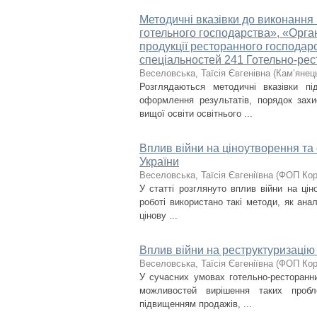
Методичні вказівки до виконання к
готельного господарства», «Орган
продукції ресторанного господар
спеціальностей 241 Готе­льно-рес
Веселовська, Таїсія Євгенівна
(
Кам’янець
Розглядаються методичні вказівки пі
оформлення результатів, порядок захи
вищої освіти освітнього ...
Вплив війни на ціноутворення та
України
Веселовська, Таїсія Євгеніївна
(
ФОП Кор
У статті розглянуто вплив війни на цін
роботі використано такі методи, як анал
цінову ...
Вплив війни на реструктуризацію 
Веселовська, Таїсія Євгеніївна
(
ФОП Кор
У сучасних умовах готельно-ресторанни
можливостей вирішення таких пробл
підвищенням продажів, ...