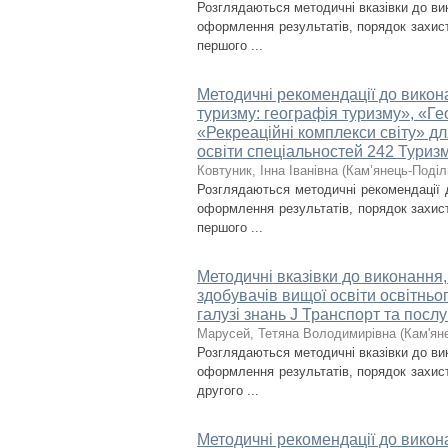
Розглядаються методичні вказівки до вик
оформлення результатів, порядок захист
першого ...
Методичні рекомендації до викона
туризму: географія туризму», «Ге
«Рекреаційні комплекси світу» дл
освіти спеціальностей 242 Туризм
Ковтуник, Інна Іванівна
(
Кам’янець-Поділь
Розглядаються методичні рекомендації 
оформлення результатів, порядок захист
першого ...
Методичні вказівки до виконання
здобувачів вищої освіти освітньо
галузі знань J Транспорт та послу
Марусей, Тетяна Володимирівна
(
Кам'ян
Розглядаються методичні вказівки до вик
оформлення результатів, порядок захист
другого ...
Методичні рекомендації до викона