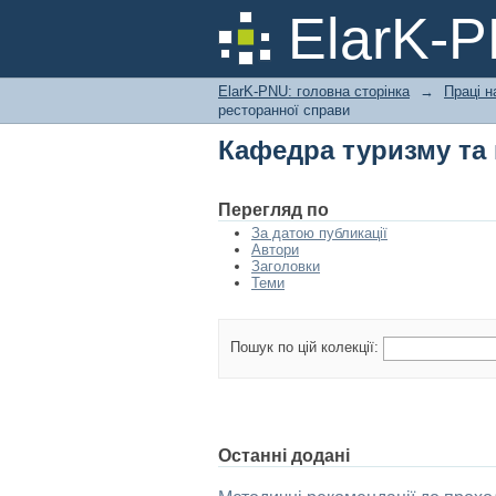
Кафедра туризму та 
ElarK-
ElarK-PNU: головна сторінка
→
Праці н
ресторанної справи
Кафедра туризму та 
Перегляд по
За датою публикації
Автори
Заголовки
Теми
Пошук по цій колекції:
Останні додані