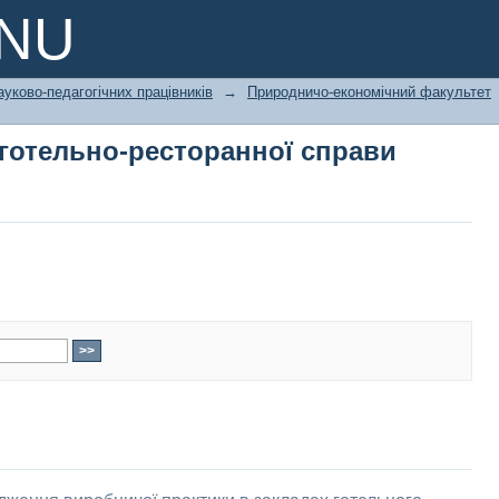
готельно-ресторанної справи
PNU
ауково-педагогічних працівників
→
Природничо-економічний факультет
готельно-ресторанної справи