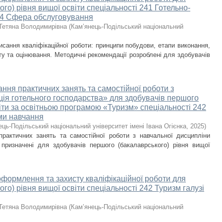
го) рівня вищої освіти спеціальності 241 Готельно-
 24 Сфера обслуговування
Тетяна Володимирівна
(
Кам’янець-Подільський національний
исання кваліфікаційної роботи: принципи побудови, етапи виконання,
у та оцінювання. Методичні рекомендації розроблені для здобувачів
ння практичних занять та самостійної роботи з
ція готельного господарства» для здобувачів першого
віти за освітньою програмою «Туризм» спеціальності 242
ми навчання
ець-Подільський національний університет імені Івана Огієнка
,
2025
)
практичних занять та самостійної роботи з навчальної дисципліни
 призначені для здобувачів першого (бакалаврського) рівня вищої
оформлення та захисту кваліфікаційної роботи для
го) рівня вищої освіти спеціальності 242 Туризм галузі
Тетяна Володимирівна
(
Кам’янець-Подільський національний