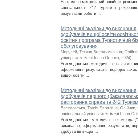
Навчально-методичний посібник рекоменд
спеціальності 242 Туризм і рекреаці
результатів роботи ...
Методичні вказівки до виконання
здобувачів вищої освіти освітньог
освітня програма Туристичний біз
обслуговування
Марусей, Тетяна Володимирівна
;
Олійни
університет імені Івана Огієнка
,
2024
)
Розглядаються методичні вказівки до вик
оформлення результатів, порядок захист
вищої освіти ...
Методичні вказівки до виконання
здобувачів першого (бакалаврсько
ресторанна справа та 242 Туризм
Веселовська, Таїсія Євгенівна
;
Олійник,
національний університет імені Івана Огі
Розглядаються методичні рекомендації
виконання, оформлення результатів, пор
здобувачів вищої ...