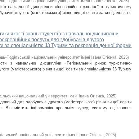
ець-Подільський національний університет імені Івана Огієнка
,
2025
)
и з навчальної дисципліни «Інноваційні технології в туристичному
обувачів другого (магістерського) рівня вищої освіти за спеціальністю
тики якості знань студентів з навчальної дисципліни
рекреаційних послуг» для здобувачів другого
іти за спеціальністю J3 Туризм та рекреація денної форми
ець-Подільський національний університет імені Івана Огієнка
,
2025
)
ести з навчальної дисципліни «Регіональний ринок туристично-
гого (магістерського) рівня вищої освіти за спеціальністю J3 Туризм
ільський національний університет імені Івана Огієнка
,
2025
)
ований для здобувачів другого (магістерського) рівня вищої освіти
я. Він містить інформацію про зміст курсу, систему оцінювання
ільський національний університет імені Івана Огієнка
,
2025
)