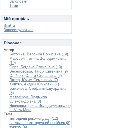
Заголовки
Теми
Мій профіль
Ввійти
Зареєструватися
Discover
Автор
Буторіна, Вероніка Борисівна (19)
Марусей, Тетяна Володимирівна
(19)
Опря, Богдана Олексіївна (10)
Веселовська, Таїсія Євгенівна (9)
Олійник, Ольга Степанівна (8)
Латер, Юхим Семенович (7)
Хоптяр, Андрій Юрійович (7)
Баженова, Стефанія Едуардівна
(3)
Матвейчук, Людмила
Олександрівна (3)
Ящишина, Ірина Володимирівна (3)
... View More
Тема
методичні рекомендації (12)
навчально-методичний посібник (8)
туризм (4)