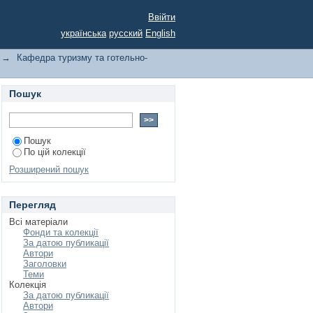
Ввійти
українська
русский
English
→
Кафедра туризму та готельно-
Пошук
Пошук
По цій колекції
Розширений пошук
Перегляд
Всі матеріали
Фонди та колекції
За датою публикації
Автори
Заголовки
Теми
Колекція
За датою публикації
Автори