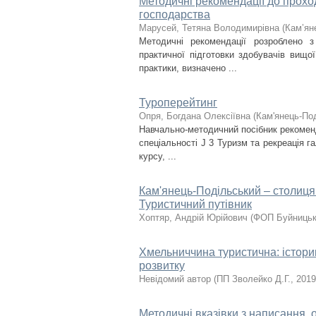
Методичні рекомендації до прохо
господарства
Марусей, Тетяна Володимирівна
(
Кам’ян
Методичні рекомендації розроблено 
практичної підготовки здобувачів вищо
практики, визначено ...
Туроперейтинг
Опря, Богдана Олексіївна
(
Кам'янець-Под
Навчально-методичний посібник рекоменд
спеціальності J 3 Туризм та рекреація г
курсу, ...
Кам'янець-Подільський – столиця 
Туристичний путівник
Хоптяр, Андрій Юрійович
(
ФОП Буйницьк
Хмельниччина туристична: історик
розвитку
Невідомий автор
(
ПП Зволейко Д.Г.
,
2019
Методичні вказівки з написання, 