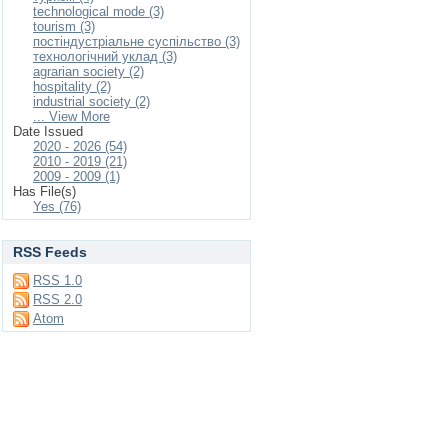
technological mode (3)
tourism (3)
постіндустріальне суспільство (3)
технологічний уклад (3)
agrarian society (2)
hospitality (2)
industrial society (2)
... View More
Date Issued
2020 - 2026 (54)
2010 - 2019 (21)
2009 - 2009 (1)
Has File(s)
Yes (76)
RSS Feeds
RSS 1.0
RSS 2.0
Atom