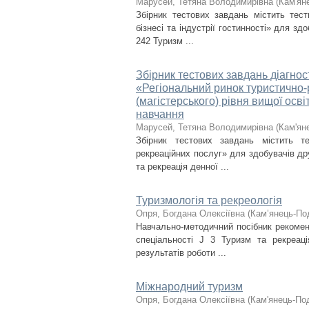
Марусей, Тетяна Володимирівна
(
Кам'ян
Збірник тестових завдань містить тест
бізнесі та індустрії гостинності» для зд
242 Туризм ...
Збірник тестових завдань діагнос
«Регіональний ринок туристично-
(магістерського) рівня вищої осв
навчання
Марусей, Тетяна Володимирівна
(
Кам'ян
Збірник тестових завдань містить т
рекреаційних послуг» для здобувачів дру
та рекреація денної ...
Туризмологія та рекреологія
Опря, Богдана Олексіївна
(
Кам’янець-Под
Навчально-методичний посібник рекоменд
спеціальності J 3 Туризм та рекреаці
результатів роботи ...
Міжнародний туризм
Опря, Богдана Олексіївна
(
Кам'янець-Под