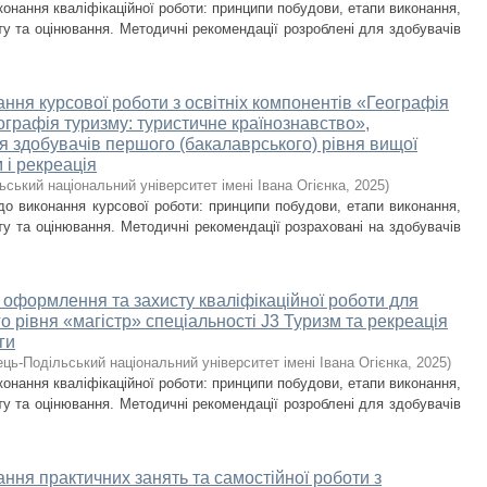
онання кваліфікаційної роботи: принципи побудови, етапи виконання,
у та оцінювання. Методичні рекомендації розроблені для здобувачів
ння курсової роботи з освітніх компонентів «Географія
ографія туризму: туристичне країнознавство»,
я здобувачів першого (бакалаврського) рівня вищої
 і рекреація
ський національний університет імені Івана Огієнка
,
2025
)
до виконання курсової роботи: принципи побудови, етапи виконання,
у та оцінювання. Методичні рекомендації розраховані на здобувачів
, оформлення та захисту кваліфікаційної роботи для
го рівня «магістр» спеціальності J3 Туризм та рекреація
ги
ець-Подільський національний університет імені Івана Огієнка
,
2025
)
онання кваліфікаційної роботи: принципи побудови, етапи виконання,
у та оцінювання. Методичні рекомендації розроблені для здобувачів
ння практичних занять та самостійної роботи з