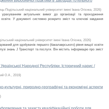
дження виробничої практики в закладах готельного
ець-Подільський національний університет імені Івана Огієнка
,
2026
)
з урахуванням актуальних вимог до організації та проходження
ї освіти. У документі системно розкрито зміст та ключові завдання
ільський національний університет імені Івана Огієнка
,
2026
)
ований для здобувачів першого (бакалаврського) рівня вищої освіти
алузі знань J Транспорт та послуги. Він містить інформацію про зміст
Української Народної Республіки. Історичний нарис /
ий О.А.
,
2019
)
о-культурні, природно-географічні та економічні аспекти
)
оформлення та захисту кваліфікаційної роботи для