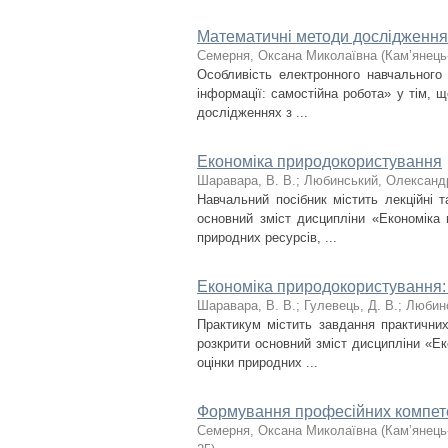
Математичні методи дослідження 
Семерня, Оксана Миколаївна
(
Кам’янець
Особливість електронного навчального
інформації: самостійна робота» у тім, щ
дослідженнях з ...
Економіка природокористування
Шаравара, В. В.
;
Любинський, Олександ
Навчальний посібник містить лекційні 
основний зміст дисципліни «Економіка 
природних ресурсів, ...
Економіка природокористування:
Шаравара, В. В.
;
Гулевець, Д. В.
;
Любинс
Практикум містить завдання практичних
розкрити основний зміст дисципліни «Ек
оцінки природних ...
Формування професійних компете
Семерня, Оксана Миколаївна
(
Кам’янець