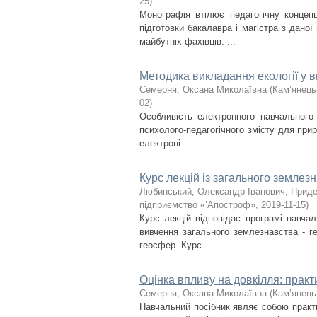
25
)
Монографія втілює педагогічну концеп
підготовки бакалавра і магістра з даної
майбутніх фахівців. ...
Методика викладання екології у в
Семерня, Оксана Миколаївна
(
Кам’янець
02
)
Особливість електронного навчального 
психолого-педагогічного змісту для при
електроні ...
Курс лекцій із загального землез
Любинський, Олександр Іванович
;
Приде
підприємство «’Апостроф»
,
2019-11-15
)
Курс лекцій відповідає програмі навча
вивчення загального землезнавства - г
геосфер. Курс ...
Оцінка впливу на довкілля: практ
Семерня, Оксана Миколаївна
(
Кам’янець
Навчальний посібник являє собою практ