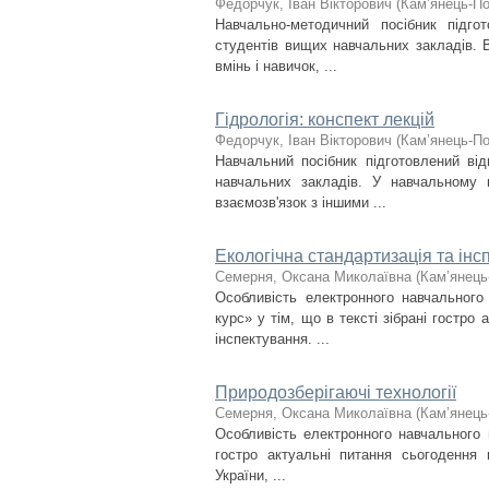
Федорчук, Іван Вікторович
(
Кам’янець-По
Навчально-методичний посібник підго
студентів вищих навчальних закладів. Ві
вмінь і навичок, ...
Гідрологія: конспект лекцій
Федорчук, Іван Вікторович
(
Кам’янець-По
Навчальний посібник підготовлений від
навчальних закладів. У навчальному п
взаємозв'язок з іншими ...
Екологічна стандартизація та інс
Семерня, Оксана Миколаївна
(
Кам’янець
Особливість електронного навчального 
курс» у тім, що в тексті зібрані гостро 
інспектування. ...
Природозберігаючі технології
Семерня, Оксана Миколаївна
(
Кам’янець
Особливість електронного навчального п
гостро актуальні питання сьогодення 
України, ...