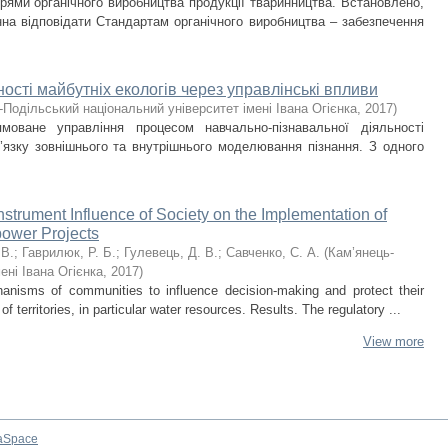
прями органічного виробництва продукції тваринництва. Встановлено,
нна відповідати Стандартам органічного виробництва – забезпечення
ості майбутніх екологів через управлінські впливи
-Подільський національний університет імені Івана Огієнка
,
2017
)
ямоване управління процесом навчально-пізнавальної діяльності
в’язку зовнішнього та внутрішнього моделювання пізнання. З одного
Instrument Influence of Society on the Implementation of
ower Projects
 В.
;
Гаврилюк, Р. Б.
;
Гулевець, Д. В.
;
Савченко, C. А.
(
Кам’янець-
ені Івана Огієнка
,
2017
)
anisms of communities to influence decision-making and protect their
 territories, in particular water resources. Results. The regulatory ...
View more
aSpace