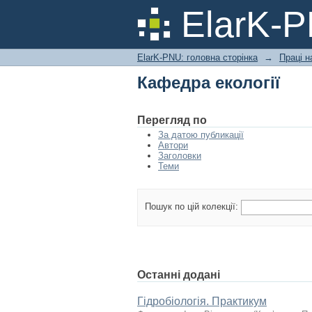
Кафедра екології
ElarK-
ElarK-PNU: головна сторінка
→
Праці н
Кафедра екології
Перегляд по
За датою публикації
Автори
Заголовки
Теми
Пошук по цій колекції:
Останні додані
Гідробіологія. Практикум