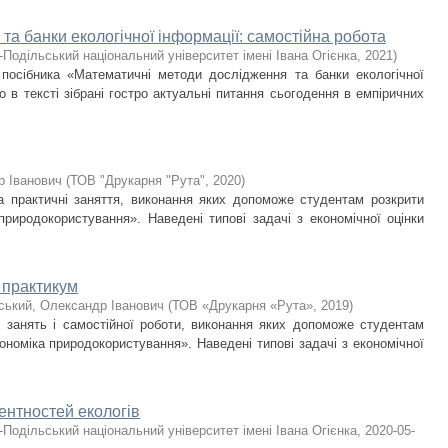
та банки екологічної інформації: самостійна робота
-Подільський національний університет імені Івана Огієнка
,
2021
)
 посібника «Математичні методи дослідження та банки екологічної
о в тексті зібрані гостро актуальні питання сьогодення в емпіричних
р Іванович
(
ТОВ "Друкарня "Рута"
,
2020
)
та практичні заняття, виконання яких допоможе студентам розкрити
природокористування». Наведені типові задачі з економічної оцінки
 практикум
ький, Олександр Іванович
(
ТОВ «Друкарня «Рута»
,
2019
)
 занять і самостійної роботи, виконання яких допоможе студентам
ономіка природокористування». Наведені типові задачі з економічної
нтностей екологів
-Подільський національний університет імені Івана Огієнка
,
2020-05-