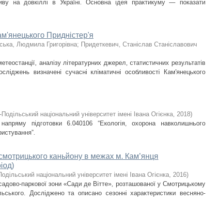
ливу на довкіллі в Україні. Основна ідея практикуму — показати
ам'янецького Придністер'я
ська, Людмила Григорівна
;
Придеткевич, Станіслав Станіславович
етеостанції, аналізу літературних джерел, статистичних результатів
сліджень визначені сучасні кліматичні особливості Кам'янецького
-Подільський національний університет імені Івана Огієнка
,
2018
)
напряму підготовки 6.040106 “Екологія, охорона навколишнього
истування”.
смотрицького каньйону в межах м. Кам’янця
іод)
одільський національний університет імені Івана Огієнка
,
2016
)
 садово-паркової зони «Сади де Вітте», розташованої у Смотрицькому
льського. Досліджено та описано сезонні характеристики весняно-