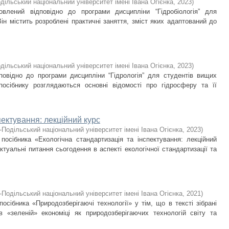
дільський національний університет імені Івана Огієнка
,
2023
)
товлений відповідно до програми дисципліни “Гідробіологія” для
н містить розроблені практичні заняття, зміст яких адаптований до
дільський національний університет імені Івана Огієнка
,
2023
)
повідно до програми дисципліни “Гідрологія” для студентів вищих
осібнику розглядаються основні відомості про гідросферу та її
пектування: лекційний курс
-Подільський національний університет імені Івана Огієнка
,
2023
)
посібника «Екологічна стандартизація та інспектування: лекційний
актуальні питання сьогодення в аспекті екологічної стандартизації та
-Подільський національний університет імені Івана Огієнка
,
2021
)
осібника «Природозберігаючі технології» у тім, що в тексті зібрані
в «зеленій» економіці як природозберігаючих технологій світу та