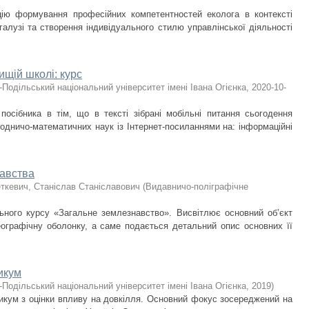
цію формування професійних компетентностей еколога в контексті
 галузі та створення індивідуального стилю управлінської діяльності
ищій школі: курс
-Подільський національний університет імені Івана Огієнка
,
2020-10-
посібника в тім, що в тексті зібрані мобільні питання сьогодення
родничо-математичних наук із Інтернет-посиланнями на: інформаційні
навства
ткевич, Станіслав Станіславович
(
Видавничо-поліграфічне
льного курсу «Загальне землезнавство». Висвітлює основний об’єкт
еографічну оболонку, а саме подається детальний опис основних її
икум
-Подільський національний університет імені Івана Огієнка
,
2019
)
икум з оцінки впливу на довкілля. Основний фокус зосереджений на