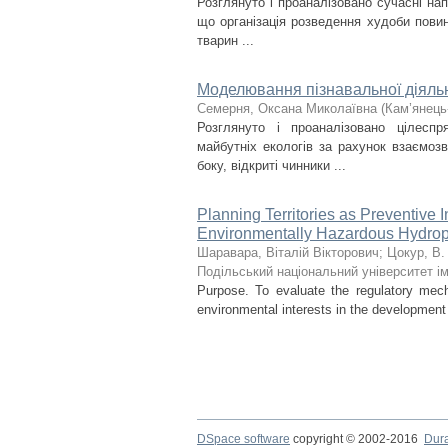
Розглянуто і проаналізовано сучасні на
що організація розведення худоби пови
тварин ...
Моделювання пізнавальної діяльн
Семерня, Оксана Миколаївна
(
Кам’янець
Розглянуто і проаналізовано цілеспр
майбутніх екологів за рахунок взаємоз
боку, відкриті чинники ...
Planning Territories as Preventive 
Environmentally Hazardous Hydrop
Шаравара, Віталій Вікторович
;
Цокур, В.
Подільський національний університет ім
Purpose. To evaluate the regulatory mech
environmental interests in the development of
DSpace software
copyright © 2002-2016
Dur