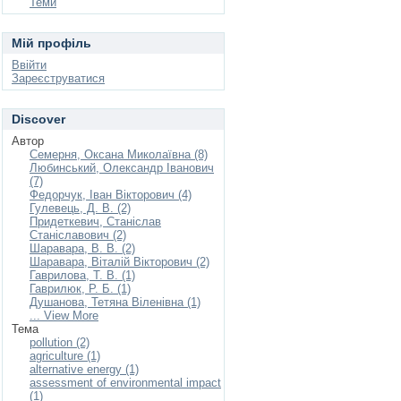
Теми
Мій профіль
Ввійти
Зареєструватися
Discover
Автор
Семерня, Оксана Миколаївна (8)
Любинський, Олександр Іванович
(7)
Федорчук, Іван Вікторович (4)
Гулевець, Д. В. (2)
Придеткевич, Станіслав
Станіславович (2)
Шаравара, В. В. (2)
Шаравара, Віталій Вікторович (2)
Гаврилова, Т. В. (1)
Гаврилюк, Р. Б. (1)
Душaнова, Тетяна Віленівна (1)
... View More
Тема
pollution (2)
agriculture (1)
alternative energy (1)
assessment of environmental impact
(1)