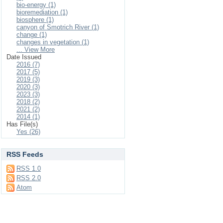
bio-energy (1)
bioremediation (1)
biosphere (1)
canyon of Smotrich River (1)
change (1)
changes in vegetation (1)
... View More
Date Issued
2016 (7)
2017 (5)
2019 (3)
2020 (3)
2023 (3)
2018 (2)
2021 (2)
2014 (1)
Has File(s)
Yes (26)
RSS Feeds
RSS 1.0
RSS 2.0
Atom