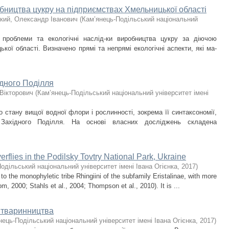
обництва цукру на підприємствах Хмельницької області
кий, Олександр Іванович
(
Кам’янець-Подільський національний
 проблеми та екологічні наслід-ки виробництва цукру за діючою
ої області. Визначено прямі та непрямі екологічні аспекти, які ма-
дного Поділля
 Вікторович
(
Кам’янець-Подільський національний університет імені
 стану вищої водної флори і рослинності, зокрема її синтаксономії,
 Західного Поділля. На основі власних досліджень складена
rflies in the Podilsky Tovtry National Park, Ukraine
одільський національний університет імені Івана Огієнка
,
2017
)
 the monophyletic tribe Rhingiini of the subfamily Eristalinae, with more
, 2000; Stahls et al., 2004; Thompson et al., 2010). It is ...
 тваринництва
нець-Подільський національний університет імені Івана Огієнка
,
2017
)