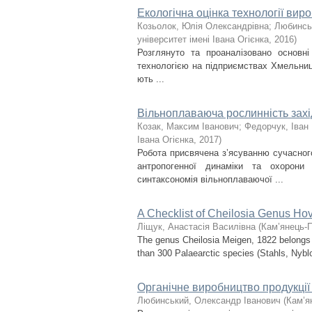
Екологічна оцінка технології вир
Козьолок, Юлія Олександрівна
;
Любинсь
університет імені Івана Огієнка
,
2016
)
Розглянуто та проаналізовано основні
технологією на підприємствах Хмельницьк
ють ...
Вільноплаваюча рослинність захі
Козак, Максим Іванович
;
Федорчук, Іван
Івана Огієнка
,
2017
)
Робота присвячена з’ясуванню сучасного
антропогенної динаміки та охорони
синтаксономія вільноплаваючої ...
A Checklist of Cheilosia Genus Hove
Ліщук, Анастасія Василівна
(
Кам’янець-П
The genus Cheilosia Meigen, 1822 belongs to
than 300 Palaearctic species (Stahls, Nyblom
Органічне виробництво продукції
Любинський, Олександр Іванович
(
Кам’я