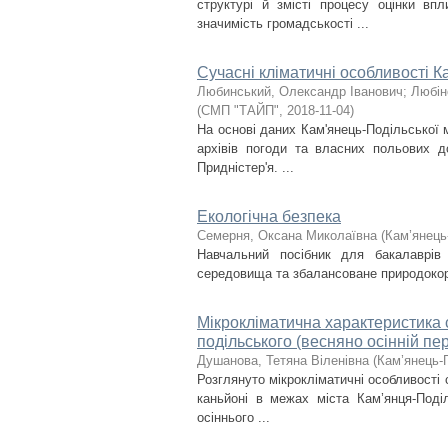
структурі й змісті процесу оцінки вп
значимість громадськості ...
Сучасні кліматичні особливості К
Любинський, Олександр Іванович
;
Любін
(
СМП "ТАЙП"
,
2018-11-04
)
На основі даних Кам'янець-Подільської м
архівів погоди та власних польових до
Придністер'я. ...
Екологічна безпека
Семерня, Оксана Миколаївна
(
Кам’янець
Навчальний посібник для бакалаврів 
середовища та збалансоване природокор
Мікрокліматична характеристика 
подільського (весняно осінній пер
Душaнова, Тетяна Віленівна
(
Кам’янець-П
Розглянуто мікрокліматичні особливості
каньйоні в межах міста Кам’янця-Поді
осіннього ...