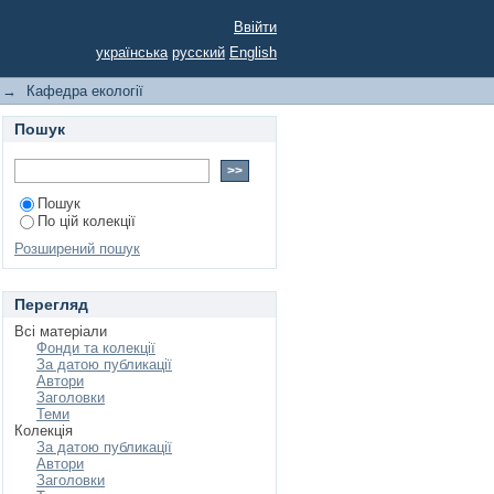
Ввійти
українська
русский
English
→
Кафедра екології
Пошук
Пошук
По цій колекції
Розширений пошук
Перегляд
Всі матеріали
Фонди та колекції
За датою публикації
Автори
Заголовки
Теми
Колекція
За датою публикації
Автори
Заголовки