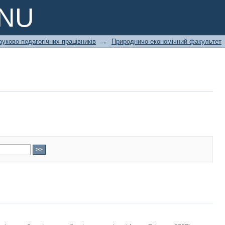
PNU
ауково-педагогічних працівників
→
Природничо-економічний факультет