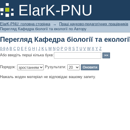
Перегляд Кафедра біології та екологі
ElarK-PNU
ElarK-PNU: головна сторінка
→
Праці науково-педагогічних працівників
Перегляд Кафедра біології та екології по Автору
Перегляд Кафедра біології та екологі
0-9
A
B
C
D
E
F
G
H
I
J
K
L
M
N
O
P
Q
R
S
T
U
V
W
X
Y
Z
Або введіть перші кілька букв:
Порядок:
Рузультати:
Нажаль жоден матеріал не відповідає вашому запиту.