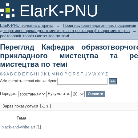
Перегляд Кафедра образотворчого і
ElarK-PNU
реставрації творів мистецтва по тем
ElarK-PNU: головна сторінка
→
Праці науково-педагогічних працівників
декоративно-прикладного мистецтва та реставрації творів мистецтва
→
реставрації творів мистецтва по темі
Перегляд Кафедра образотворчог
прикладного мистецтва та рес
мистецтва по темі
0-9
A
B
C
D
E
F
G
H
I
J
K
L
M
N
O
P
Q
R
S
T
U
V
W
X
Y
Z
Або введіть перші кілька букв:
Порядок:
Рузультати:
Зараз показуються 1-1 з 1
Тема
black-and-white art
[1]