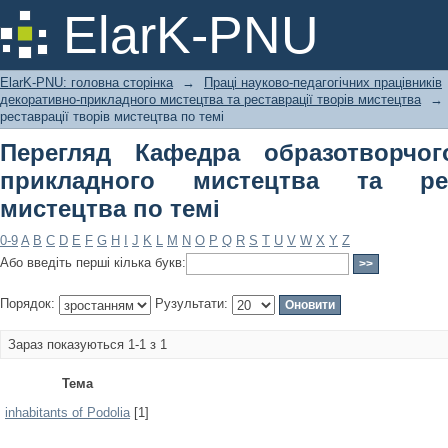
Перегляд Кафедра образотворчого і
ElarK-PNU
реставрації творів мистецтва по тем
ElarK-PNU: головна сторінка
→
Праці науково-педагогічних працівників
декоративно-прикладного мистецтва та реставрації творів мистецтва
→
реставрації творів мистецтва по темі
Перегляд Кафедра образотворчог
прикладного мистецтва та рес
мистецтва по темі
0-9
A
B
C
D
E
F
G
H
I
J
K
L
M
N
O
P
Q
R
S
T
U
V
W
X
Y
Z
Або введіть перші кілька букв:
Порядок:
Рузультати:
Зараз показуються 1-1 з 1
Тема
inhabitants of Podolia
[1]