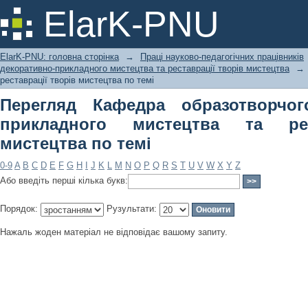
Перегляд Кафедра образотворчого і
ElarK-PNU
реставрації творів мистецтва по тем
ElarK-PNU: головна сторінка
→
Праці науково-педагогічних працівників
декоративно-прикладного мистецтва та реставрації творів мистецтва
→
реставрації творів мистецтва по темі
Перегляд Кафедра образотворчог
прикладного мистецтва та рес
мистецтва по темі
0-9
A
B
C
D
E
F
G
H
I
J
K
L
M
N
O
P
Q
R
S
T
U
V
W
X
Y
Z
Або введіть перші кілька букв:
Порядок:
Рузультати:
Нажаль жоден матеріал не відповідає вашому запиту.