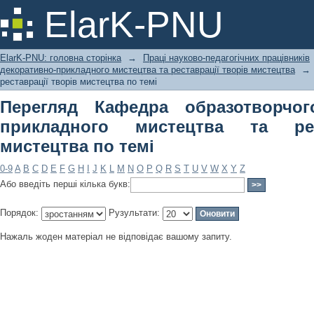
Перегляд Кафедра образотворчого і
ElarK-PNU
реставрації творів мистецтва по тем
ElarK-PNU: головна сторінка
→
Праці науково-педагогічних працівників
декоративно-прикладного мистецтва та реставрації творів мистецтва
→
реставрації творів мистецтва по темі
Перегляд Кафедра образотворчог
прикладного мистецтва та рес
мистецтва по темі
0-9
A
B
C
D
E
F
G
H
I
J
K
L
M
N
O
P
Q
R
S
T
U
V
W
X
Y
Z
Або введіть перші кілька букв:
Порядок:
Рузультати:
Нажаль жоден матеріал не відповідає вашому запиту.